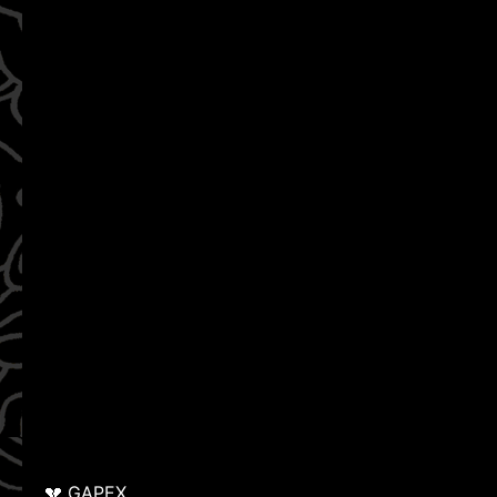
💔 GAPEX