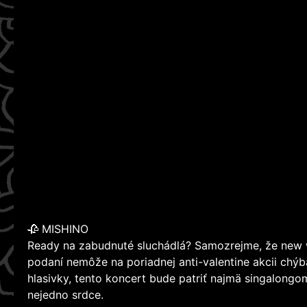
🥀 MISHINO
Ready na zabudnuté sluchádlá? Samozrejme, že new
podaní nemôže na poriadnej anti-valentine akcii chýba
hlasivky, tento koncert bude patriť najmä singalongom
nejedno srdce.