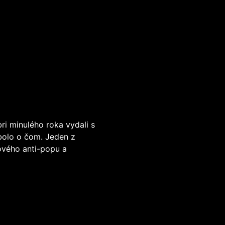
bri minulého roka vydali s
olo o čom. Jeden z
ového anti-popu a