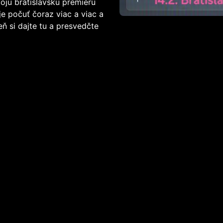
ju bratislavskú premiéru
je počuť čoraz viac a viac a
 si dajte tu a presvedčte