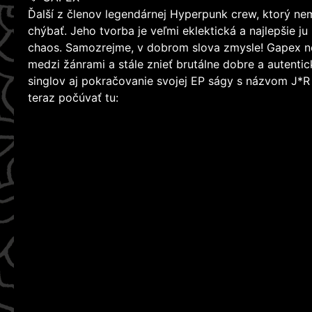
Ďalší z členov legendárnej Hyperpunk crew, ktorý n
chýbať. Jeho tvorba je veľmi eklektická a najlepšie 
chaos. Samozrejme, v dobrom slova zmysle! Gapex n
medzi žánrami a stále znieť brutálne dobre a autenti
singlov aj pokračovanie svojej EP ságy s názvom J*R 
teraz počúvať tu: