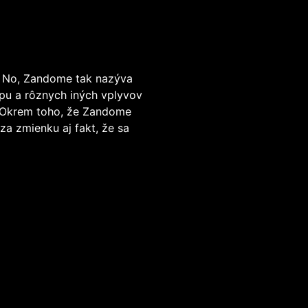
l? No, Zandome tak nazýva
apu a rôznych iných vplyvov
é! Okrem toho, že Zandome
za zmienku aj fakt, že sa