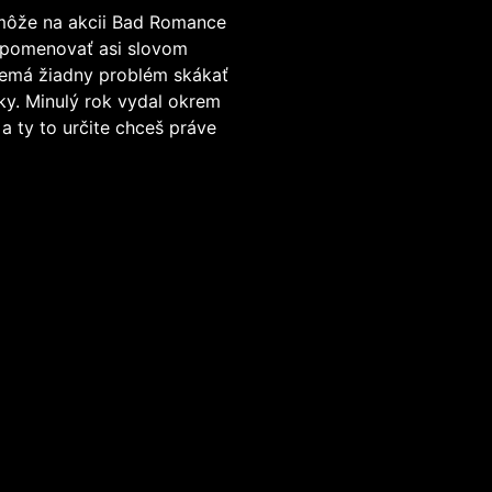
emôže na akcii Bad Romance
ju pomenovať asi slovom
emá žiadny problém skákať
cky. Minulý rok vydal okrem
a ty to určite chceš práve