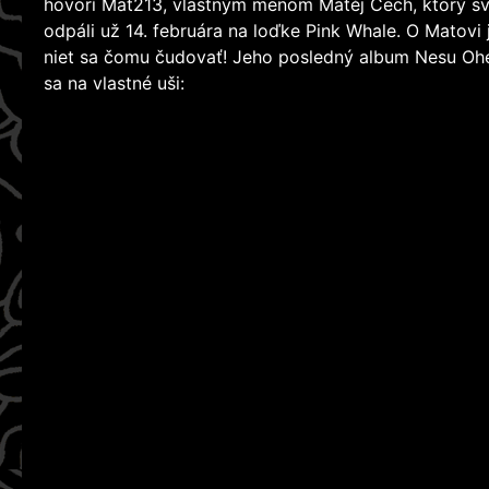
hovorí Mat213, vlastným menom Matěj Čech, ktorý svo
odpáli už 14. februára na loďke Pink Whale. O Matovi 
niet sa čomu čudovať! Jeho posledný album Nesu Oheň
sa na vlastné uši: