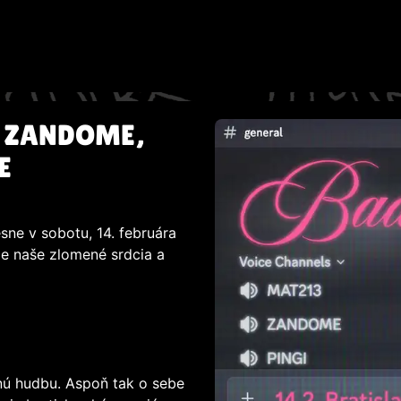
213, ZANDOME,
E
resne v sobotu, 14. februára
e naše zlomené srdcia a
čnú hudbu. Aspoň tak o sebe