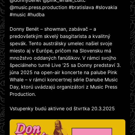
@donnybenet @pink_whale_cultc
@music.press.production #bratislava #slovakia
#music #hudba
Donny Benét – showman, zabávač – a
predovšetkým skvelý basgitarista a kvalitný
spevák. Tento austrálsky umelec našiel svoje
miesto aj v Európe, pričom na Slovensku má
množstvo oddaných fanúšikov. V rámci svojho
špeciálneho turné Live ’25 sa Donny predstaví 3.
júna 2025 na open-air koncerte na palube Pink
Whale – v rámci koncertnej série Danube Music
Day, ktorú uvádzajú organizátori z Music Press
Production.
Vstupenky budú aktivne od štvrtka 20.3.2025