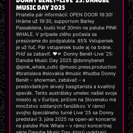
DONNY BENÉT-LIVE´25: DANUBE
MUSIC DAY 2025
Priatelia pár informácií: OPEN DOOR 18:30!
Hráme už 19:30, supportom Barley
Passablena, budú hrať 30min na palube PINK
WHALE. V prípade zlého počasia sa
presúvame do podpalubia. 85% Vstupeniek
je už fuč. Pár vstupeniek bude aj na bráne.
Príď sa zabaviť. ❤🫵 Donny Benét-Live´25:
Danube Music Day 2025 @donnybenet
@pink_whale_cultc @music.press.production
#bratislava #slovakia #music #hudba Donny
Benét – showman, zabávač – a
predovšetkým skvelý basgitarista a kvalitný
spevák. Tento austrálsky umelec našiel svoje
miesto aj v Európe, pričom na Slovensku má
množstvo oddaných fanúšikov. V rámci
svojho špeciálneho turné Live ’25 sa Donny
predstaví 3. júna 2025 na open-air koncerte
na palube Pink Whale – v rámci koncertnej
série Danube Music Day, ktorú uvádzajú