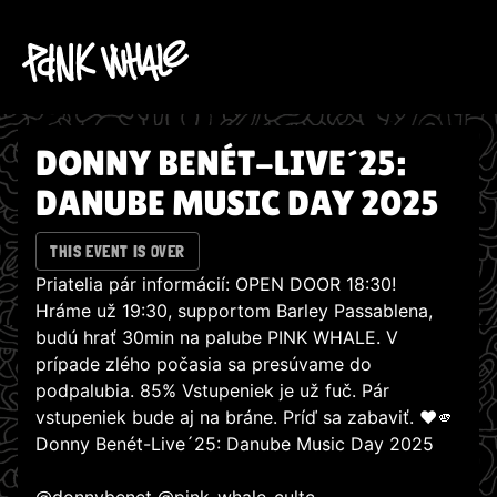
DONNY BENÉT-LIVE´25:
DANUBE MUSIC DAY 2025
THIS EVENT IS OVER
Priatelia pár informácií: OPEN DOOR 18:30!
Hráme už 19:30, supportom Barley Passablena,
budú hrať 30min na palube PINK WHALE. V
prípade zlého počasia sa presúvame do
podpalubia. 85% Vstupeniek je už fuč. Pár
vstupeniek bude aj na bráne. Príď sa zabaviť. ❤🫵
Donny Benét-Live´25: Danube Music Day 2025