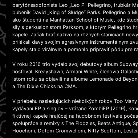
barytónsaxofonista Leo „Leo P“ Pellegrino, trubkár M
bubeník David „King of Sludge“ Parks. Pellegrino a Mu
ako študenti na Manhattan School of Music, kde študov
sily s perkusionistom Parksom, s ktorým Pellegrino hr
kapele. Začali hrať naživo na rôznych staniciach new
prilákali davy svojím agresívnym inštrumentálnym zv
kapely stalo virálnym a pomohlo pripraviť pôdu pre r
V roku 2016 trio vydalo svoj debutový album Subwa
hosťovali Kreayshawn, Armani White, členovia Galacti
istom roku sa objavili na albume Lemonade od Beyon
a The Dixie Chicks na CMA.
V priebehu nasledujúcich niekoľkých rokov Too Many
vydávaní EP a singlov – vrátane ZombiEP (2019), ko
fiktívnej kapele hrajúcej na hudobnom festivale poča
spolupráce a remixy s The Floozies, Beats Antique
Hoochom, Dotom Cromwellom, Nitty Scottom, Leste