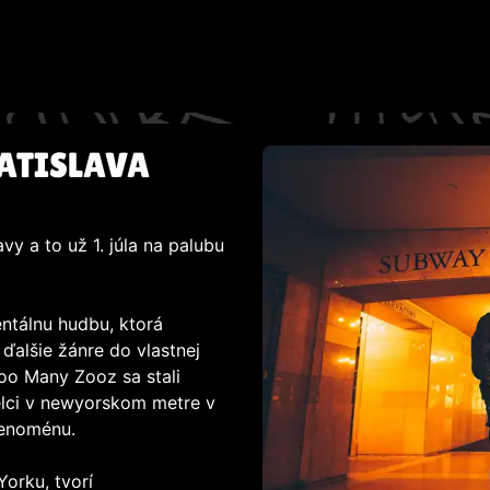
RATISLAVA
y a to už 1. júla na palubu
ntálnu hudbu, ktorá
ďalšie žánre do vlastnej
Too Many Zooz sa stali
elci v newyorskom metre v
fenoménu.
orku, tvorí