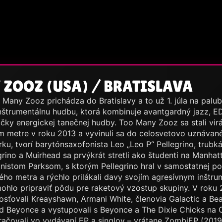
ZOOZ (USA) / BRATISLAVA
o Many Zooz prichádza do Bratislavy a to už 1. júla na pal
nštrumentálnu hudbu, ktorá kombinuje avantgardný jazz, ED
ačky energickej tanečnej hudby. Too Many Zooz sa stali vir
 metre v roku 2013 a vyvinuli sa do celosvetovo uznáva
ku, tvorí barytónsaxofonista Leo „Leo P“ Pellegrino, trubk
grino a Muirhead sa prvýkrát stretli ako študenti na Manhat
sionistom Parksom, s ktorým Pellegrino hral v samostatnej po
ého metra a rýchlo prilákali davy svojím agresívnym inštr
mohlo pripraviť pôdu pre raketový vzostup skupiny. V roku
ťovali Kreayshawn, Armani White, členovia Galactic a Beat
Beyonce a vystupovali s Beyonce a The Dixie Chicks na C
čovali vo vydávaní EP a singlov – vrátane ZombiEP (2019)