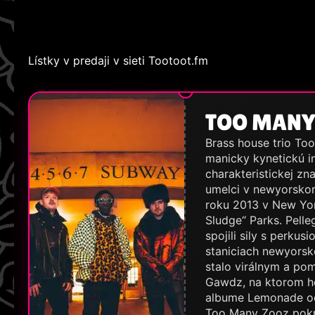
Lístky v predaji v sieti Tootoot.fm
TOO MANY 
Brass house trio To
manicky kynetickú i
charakteristickej zn
umelci v newyorskom
roku 2013 v New Yor
Sludge“ Parks. Pelle
spojili sily s perku
staniciach newyorsk
stalo virálnym a po
Gawdz, na ktorom hos
albume Lemonade od 
Too Many Zooz pokra