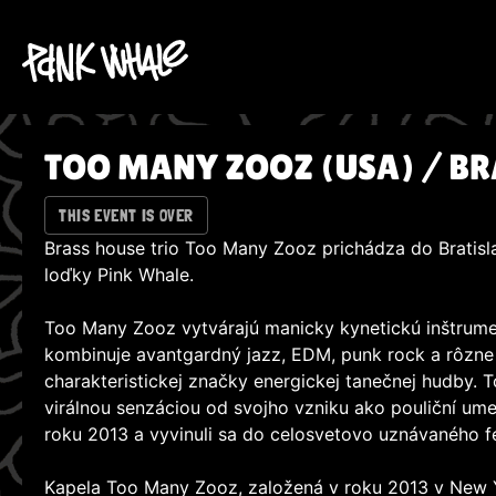
TOO MANY ZOOZ (USA) / B
THIS EVENT IS OVER
Brass house trio Too Many Zooz prichádza do Bratislav
loďky Pink Whale.
Too Many Zooz vytvárajú manicky kynetickú inštrume
kombinuje avantgardný jazz, EDM, punk rock a rôzne 
charakteristickej značky energickej tanečnej hudby. 
virálnou senzáciou od svojho vzniku ako pouliční um
roku 2013 a vyvinuli sa do celosvetovo uznávaného 
Kapela Too Many Zooz, založená v roku 2013 v New Y