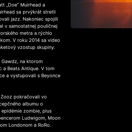
att „Doe“ Muirhead a
irhead sa prvýkrát stretli
ali jazz. Nakoniec spojili
al v samostatnej pouličnej
yorského metra a rýchlo
ukom. V roku 2014 sa video
aketový vzostup skupiny.
y Gawdz, na ktorom
c a Beats Antique. V tom
ce a vystupovali s Beyonce
 Zooz pokračovali vo
ncepčného albumu o
s epidémie zombie, plus
, Spencerom Ludwigom, Moon
rom Londonom a RoRo.