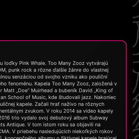
ubu loďky Pink Whale. Too Many Zooz vytvárajú
M, punk rock a rôzne ďalšie žánre do vlastnej
álnou senzáciou od svojho vzniku ako pouliční
ného fenoménu. Kapela Too Many Zooz, založená v
ár Matt „Doe“ Muirhead a bubeník David „King of
tan School of Music, kde študovali jazz. Nakoniec
uličnej kapele. Začali hrať naživo na rôznych
umentálnym zvukom. V roku 2014 sa video kapely
 2016 trio vydalo svoj debutový album Subway
s Antique. V tom istom roku sa objavili na
MA. V priebehu nasledujúcich niekoľkých rokov
, koncepčného albumu o fiktívnej kapele hrajúcej