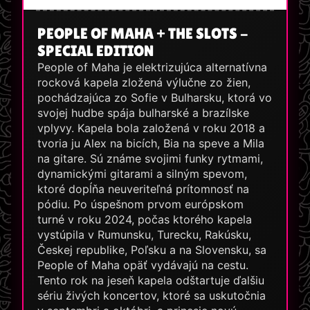
PEOPLE OF MAHA + THE SLOTS -
SPECIAL EDITION
People of Maha je elektrizujúca alternatívna
rocková kapela zložená výlučne zo žien,
pochádzajúca zo Sofie v Bulharsku, ktorá vo
svojej hudbe spája bulharské a brazílske
vplyvy. Kapela bola založená v roku 2018 a
tvoria ju Alex na bicích, Bia na speve a Mila
na gitare. Sú známe svojimi funky rytmami,
dynamickými gitarami a silným spevom,
ktoré dopĺňa neuveriteľná prítomnosť na
pódiu. Po úspešnom prvom európskom
turné v roku 2024, počas ktorého kapela
vystúpila v Rumunsku, Turecku, Rakúsku,
Českej republike, Poľsku a na Slovensku, sa
People of Maha opäť vydávajú na cestu.
Tento rok na jeseň kapela odštartuje ďalšiu
sériu živých koncertov, ktoré sa uskutočnia