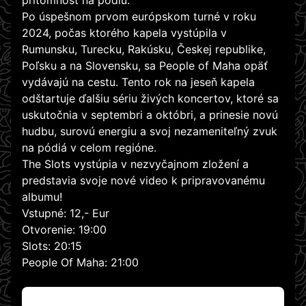
prítomnosť na pódiu.
Po úspešnom prvom európskom turné v roku
2024, počas ktorého kapela vystúpila v
Rumunsku, Turecku, Rakúsku, Českej republike,
Poľsku a na Slovensku, sa People of Maha opäť
vydávajú na cestu. Tento rok na jeseň kapela
odštartuje ďalšiu sériu živých koncertov, ktoré sa
uskutočnia v septembri a októbri, a prinesie novú
hudbu, surovú energiu a svoj nezameniteľný zvuk
na pódiá v celom regióne.
The Slots vystúpia v nezvyčajnom zložení a
predstavia svoje nové video k pripravovanému
albumu!
Vstupné: 12,- Eur
Otvorenie: 19:00
Slots: 20:15
People Of Maha: 21:00