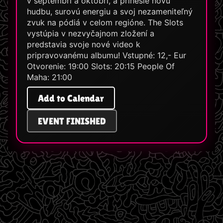
v septembri a októbri, a prinesie novú
hudbu, surovú energiu a svoj nezameniteľný
zvuk na pódiá v celom regióne. The Slots
vystúpia v nezvyčajnom zložení a
predstavia svoje nové video k
pripravovanému albumu! Vstupné: 12,- Eur
Otvorenie: 19:00 Slots: 20:15 People Of
Maha: 21:00
Add to Calendar
EVENT FINISHED