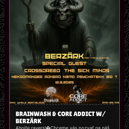
BRAINWASH & CORE ADDICT W/
BERZÄRK
Ahojte ravers!�Chceme vás pozvať na náš