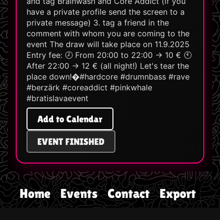
and tag Brainwash and Core Addict (if you
have a private profile send the screen to a
private message) 3. tag a friend in the
comment with whom you are coming to the
event The draw will take place on 11.9.2025
Entry fee: 🕗 From 20:00 to 22:00 → 10 € 🕙
After 22:00 → 12 € (all night!) Let's tear the
place down!�#hardcore #drumnbass #rave
#berzärk #coreaddict #pinkwhale
#bratislavaevent
Add to Calendar
EVENT FINISHED
Home
Events
Contact
Export