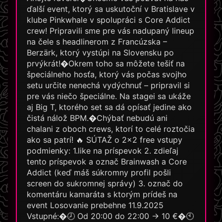
ďalší event, ktorý sa uskutoční v Bratislave v
klube Pinkwhale v spolupráci s Core Addict
crew! Pripravili sme pre vás nadupaný lineup
na čele s headlinerom z Francúzska –
Berzärk, ktorý vystúpi na Slovensku po
prvýkrát!�Okrem toho sa môžete tešiť na
špeciálneho hosťa, ktorý vás počas svojho
setu určite nenechá vydýchnuť – pripravil si
pre vás niečo špeciálne. Na stagei sa ukáže
aj Big T, ktorého set sa dá opísať jedine ako
čistá nálož BPM.�Chýbať nebudú ani
chalani z oboch crews, ktorí to celé roztočia
ako sa patrí! 🔥 SÚTAŽ o 2x2 free vstupy
podmienky: 1.like na príspevok 2. zdieľaj
tento príspevok a označ Brainwash a Core
Addict (keď máš súkromny profil pošli
screen do sukromnej správy) 3. označ do
komentáru kamaráta s ktorým prídeš na
event Losovanie prebehne 11.9.2025
Vstupné:�🕗 Od 20:00 do 22:00 → 10 €�🕙