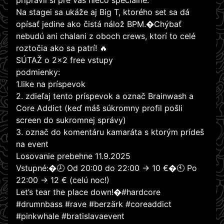
pripravil si pre vás niečo špeciálne.
Na stagei sa ukáže aj Big T, ktorého set sa dá
opísať jedine ako čistá nálož BPM.�Chýbať
nebudú ani chalani z oboch crews, ktorí to celé
roztočia ako sa patrí! 🔥
SÚTAŽ o 2x2 free vstupy
podmienky:
1.like na príspevok
2. zdieľaj tento príspevok a označ Brainwash a
Core Addict (keď máš súkromny profil pošli
screen do sukromnej správy)
3. označ do komentáru kamaráta s ktorým prídeš
na event
Losovanie prebehne 11.9.2025
Vstupné:�🕗 Od 20:00 do 22:00 → 10 €�🕙 Po
22:00 → 12 € (celú noc!)
Let’s tear the place down!�#hardcore
#drumnbass #rave #berzärk #coreaddict
#pinkwhale #bratislavaevent