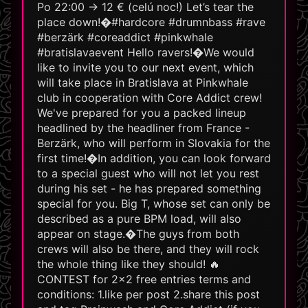
Po 22:00 → 12 € (celú noc!) Let’s tear the
place down!�#hardcore #drumnbass #rave
#berzärk #coreaddict #pinkwhale
#bratislavaevent Hello ravers!�We would
like to invite you to our next event, which
will take place in Bratislava at Pinkwhale
club in cooperation with Core Addict crew!
We've prepared for you a packed lineup
headlined by the headliner from France -
Berzärk, who will perform in Slovakia for the
first time!�In addition, you can look forward
to a special guest who will not let you rest
during his set - he has prepared something
special for you. Big T, whose set can only be
described as a pure BPM load, will also
appear on stage.�The guys from both
crews will also be there, and they will rock
the whole thing like they should! 🔥
CONTEST for 2x2 free entries terms and
conditions: 1.like per post 2.share this post