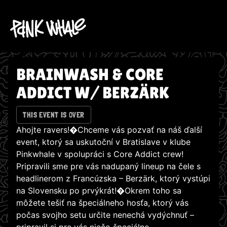
BRAINWASH & CORE
ADDICT W/ BERZÄRK
THIS EVENT IS OVER
Ahojte ravers!�Chceme vás pozvať na náš ďalší
event, ktorý sa uskutoční v Bratislave v klube
Pinkwhale v spolupráci s Core Addict crew!
Pripravili sme pre vás nadupaný lineup na čele s
headlinerom z Francúzska – Berzärk, ktorý vystúpi
na Slovensku po prvýkrát!�Okrem toho sa
môžete tešiť na špeciálneho hosťa, ktorý vás
počas svojho setu určite nenechá vydýchnuť –