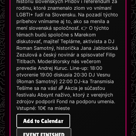
históriu slovenských Pridov i referendum za
rodinu, ktoré znamenalo zlom vo vnímaní
LGBTI+ ľudí na Slovensku. Na pozadí týchto
príbehov vnímame aj to, ako sa menila a
mení slovenská spoločnosť. 👉 O týchto
témach budú spoločne s Marekom
diskutovať, majiteľ Teplárne, aktivista a DJ
Roman Samotný, historička Jana Jablonická
Zezulová a český novinár a spisovateľ Filip
Titlbach. Moderátorsky nás večerom
prevedie Andrej Kuruc. Line-up: 18:00
otvorenie 19:00 diskusia 20:30 DJ Vesnu
(Roman Samotný) 22:00 DJ-ka Transmisia
Tešíme sa na vás! 🌈 Akcia je súčasťou
festivalu Absynt naživo, ktorý z verejných
zdrojov podporil Fond na podporu umenia.
Vstupné: 10€ na mieste
Add to Calendar
EVENT FINISHED