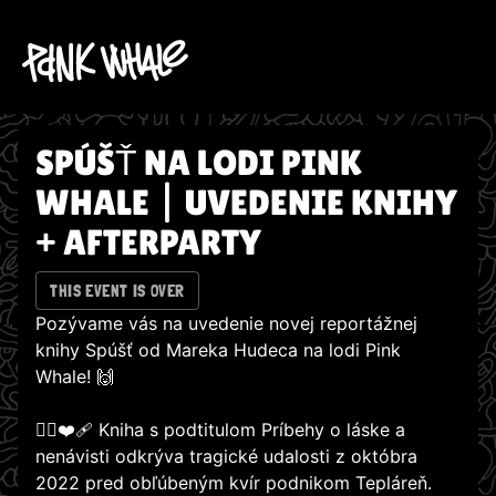
SPÚŠŤ NA LODI PINK
WHALE | UVEDENIE KNIHY
+ AFTERPARTY
THIS EVENT IS OVER
Pozývame vás na uvedenie novej reportážnej
knihy Spúšť od Mareka Hudeca na lodi Pink
Whale! 🙌
🏳️‍🌈❤️‍🩹 Kniha s podtitulom Príbehy o láske a
nenávisti odkrýva tragické udalosti z októbra
2022 pred obľúbeným kvír podnikom Tepláreň.