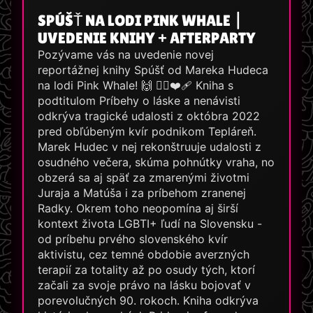
SPÚŠŤ NA LODI PINK WHALE |
UVEDENIE KNIHY + AFTERPARTY
Pozývame vás na uvedenie novej
reportážnej knihy Spúšť od Mareka Hudeca
na lodi Pink Whale! 🙌 🏳️‍🌈❤️‍🩹 Kniha s
podtitulom Príbehy o láske a nenávisti
odkrýva tragické udalosti z októbra 2022
pred obľúbeným kvír podnikom Tepláreň.
Marek Hudec v nej rekonštruuje udalosti z
osudného večera, skúma pohnútky vraha, no
obzerá sa aj späť za zmarenými životmi
Juraja a Matúša i za príbehom zranenej
Radky. Okrem toho neopomína aj širší
kontext života LGBTI+ ľudí na Slovensku -
od príbehu prvého slovenského kvír
aktivistu, cez temné obdobie averzných
terapií za totality až po osudy tých, ktorí
začali za svoje právo na lásku bojovať v
porevolučných 90. rokoch. Kniha odkrýva