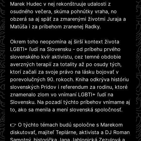
Marek Hudec v nej rekonštruuje udalosti z
osudného večera, skúma pohnútky vraha, no
obzerá sa aj späť za zmarenými životmi Juraja a
Matúša i za príbehom zranenej Radky.
Okrem toho neopomína aj širší kontext života
LGBTI+ ľudí na Slovensku - od príbehu prvého
slovenského kvír aktivistu, cez temné obdobie
averzných terapií za totality až po osudy tých,
ktorí začali za svoje právo na lásku bojovať v
porevolučných 90. rokoch. Kniha odkrýva históriu
slovenských Pridov i referendum za rodinu, ktoré
znamenalo zlom vo vnímaní LGBTI+ ľudí na
Slovensku. Na pozadí týchto príbehov vnímame aj
to, ako sa menila a mení slovenská spoločnosť.
👉 O týchto témach budú spoločne s Marekom
diskutovať, majiteľ Teplárne, aktivista a DJ Roman
Samotný, historička Jana Jablonická Zezulová a