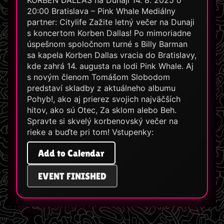
KORBEN DALLAS na Dunaji 14. 8. 2025 o
20:00 Bratislava – Pink Whale Mediálny
partner: Citylife Zažite letný večer na Dunaji
s koncertom Korben Dallas! Po mimoriadne
úspešnom spoločnom turné s Billy Barman
sa kapela Korben Dallas vracia do Bratislavy,
kde zahrá 14. augusta na lodi Pink Whale. Aj
s novým členom Tomášom Slobodom
predstaví skladby z aktuálneho albumu
Pohyb!, ako aj prierez svojich najväčších
hitov, ako sú Otec, Za sklom alebo Beh.
Spravte si skvelý korbenovský večer na
rieke a buďte pri tom! Vstupenky:
Add to Calendar
EVENT FINISHED