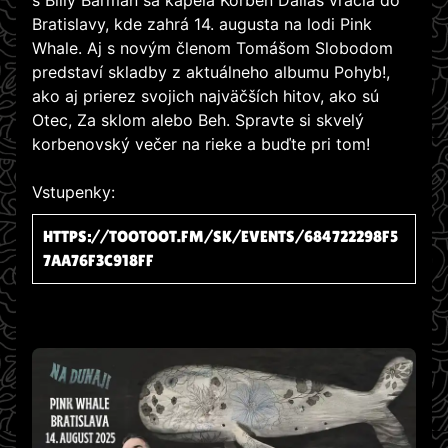
s Billy Barman sa kapela Korben Dallas vracia do
Bratislavy, kde zahrá 14. augusta na lodi Pink
Whale. Aj s novým členom Tomášom Slobodom
predstaví skladby z aktuálneho albumu Pohyb!,
ako aj prierez svojich najväčších hitov, ako sú
Otec, Za sklom alebo Beh. Spravte si skvelý
korbenovský večer na rieke a buďte pri tom!
Vstupenky:
HTTPS://TOOTOOT.FM/SK/EVENTS/684722298F5
7AA76F3C918FF