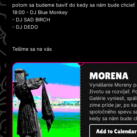
potom sa budeme baviť do kedy sa nám bude chcieť
18:00 - DJ Blue Monkey
- DJ SAD BIRCH
- DJ DEDO
Tešíme sa na vás
MORENA
Vynášanie Moreny pat
životu sa rozvíjať.
Galérie vyniesli, sp
zime príde jar, po k
spoločného spevu s
kedy sa nám bude c
Add to Calendar