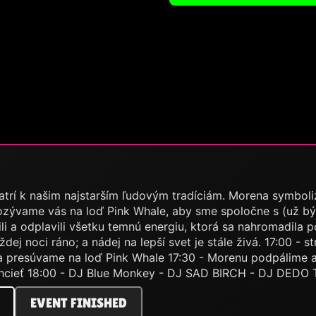
rí k našim najstarším ľudovým tradíciám. Morena symbolizu
 Pozývame vás na loď Pink Whale, aby sme spoločne s (už
álili a odplavili všetku temnú energiu, ktorá sa nahromadila
aždej noci ráno; a nádej na lepší svet je stále živá. 17:00
a presúvame na loď Pink Whale 17:30 - Morenu podpálime 
hcieť 18:00 - DJ Blue Monkey - DJ SAD BIRCH - DJ DEDO T
EVENT FINISHED