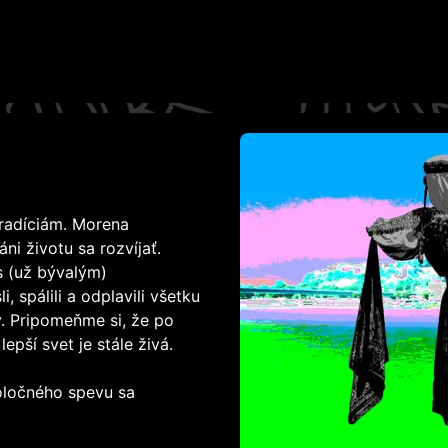
tradíciám. Morena
ni životu sa rozvíjať.
s (už bývalým)
 spálili a odplavili všetku
y. Pripomeňme si, že po
epší svet je stále živá.
oločného spevu sa