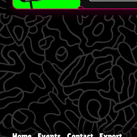
Home
Events
Contact
Export