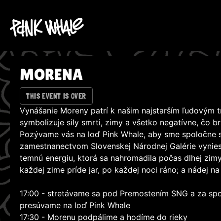
MORENA
THIS EVENT IS OVER
Vynášanie Moreny patrí k našim najstarším ľudovým 
symbolizuje sily smrti, zimy a všetko negatívne, čo brá
Pozývame vás na loď Pink Whale, aby sme spoločne 
zamestnanectvom Slovenskej Národnej Galérie vyniesli,
temnú energiu, ktorá sa nahromadila počas dlhej zim
každej zime príde jar, po každej noci ráno; a nádej na l
17:00 - stretávame sa pod Premostením SNG a za sp
presúvame na loď Pink Whale
17:30 - Morenu podpálime a hodíme do rieky