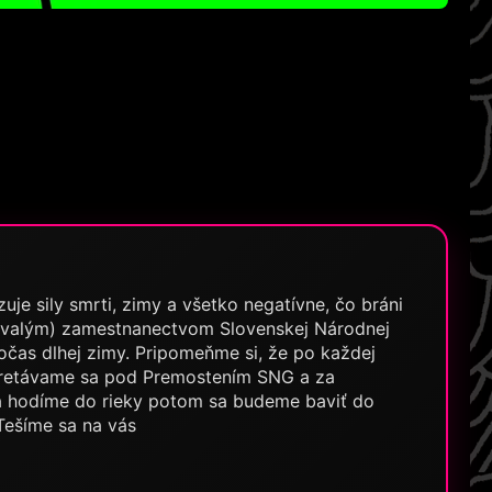
je sily smrti, zimy a všetko negatívne, čo bráni
 bývalým) zamestnanectvom Slovenskej Národnej
 počas dlhej zimy. Pripomeňme si, že po každej
 - stretávame sa pod Premostením SNG a za
a hodíme do rieky potom sa budeme baviť do
ešíme sa na vás