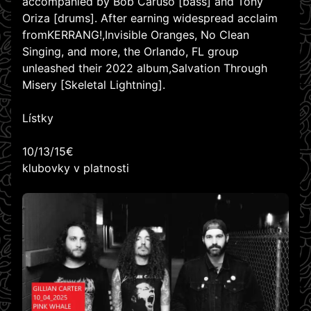
accompanied by Bob Caruso [bass] and Tony
Oriza [drums]. After earning widespread acclaim
fromKERRANG!,Invisible Oranges, No Clean
Singing, and more, the Orlando, FL group
unleashed their 2022 album,Salvation Through
Misery [Skeletal Lightning].
Lístky
10/13/15€
klubovky v platnosti