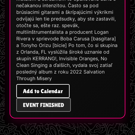
nečakanou intenzitou. Často sa pod
brúsiacimi gitarami a škrípajúcimi výkrikmi
odvíjajú len tie predsudky, aby ste zastavili,
otočte sa, ešte raz. spevák,
multiinštrumentalista a producent Logan
Rivera v sprievode Boba Carusa [basgitara]
a Tonyho Orizu [bicie] Po tom, čo si skupina
z Orlanda, FL vyslúžila široké uznanie od
skupín KERRANG!, Invisible Oranges, No
Clean Singing a ďalších, vydala svoj zatiaľ
posledný album z roku 2022 Salvation
Through Misery
Add to Calendar
EVENT FINISHED