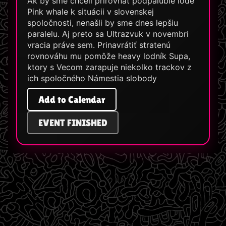
Ak by sme chceli prirovnať podpalubie lode
Pink whale k situácii v slovenskej
spoločnosti, nenašli by sme dnes lepšiu
paralelu. Aj preto sa Ultrazvuk v novembri
vracia práve sem. Prinavrátiť stratenú
rovnováhu mu pomôže heavy lodník Supa,
ktory s Vecom zarapuje niekolko trackov z
ich spoločného Námestia slobody
Add to Calendar
EVENT FINISHED