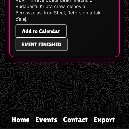
VÉR - Krvavá obeta death metalu z
Budapešti. Kripta crew, členovia
Berosszulás, Iron Steel, Retorsion a tak
ďalej.
Add to Calendar
EVENT FINISHED
Home
Events
Contact
Export