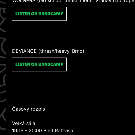
WOLNERA (old school thrash metal, Vranov nad Topľ
LISTEN ON BANDCAMP
DEVIANCE (thrash/heavy, Brno)
LISTEN ON BANDCAMP
Časový rozpis
Veľká sála
19:15 - 20:00 Bind Rättvisa