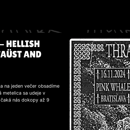
- HELLISH
FAÜST AND
eda na jeden večer obsadíme
 metelica sa udeje v
 čaká nás dokopy až 9