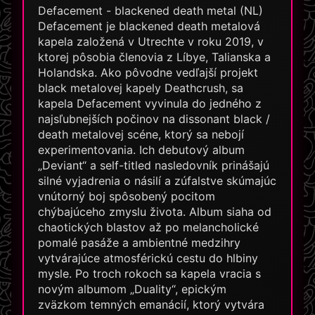
Defacement - blackened death metal (NL)
Defacement je blackened death metalová
kapela založená v Utrechte v roku 2019, v
ktorej pôsobia členovia z Líbye, Talianska a
Holandska. Ako pôvodne vedľajší projekt
black metalovej kapely Deathcrush, sa
kapela Defacement vyvinula do jedného z
najsľubnejších počinov na dissonant black /
death metalovej scéne, ktorý sa nebojí
experimentovania. Ich debutový album
„Deviant“ a self-titled nasledovník prinášajú
silné vyjadrenia o násilí a zúfalstve skúmajúc
vnútorný boj spôsobený pocitom
chýbajúceho zmyslu života. Album siaha od
chaotických blastov až po melancholické
pomalé pasáže a ambientné medzihry
vytvárajúce atmosférickú cestu do hlbiny
mysle. Po troch rokoch sa kapela vracia s
novým albumom „Duality“, epickým
zväzkom temných emanácií, ktorý vytvára