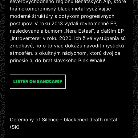
severovýchodného regiónu Benátskych Álp, ktoré
hrá nekompromisný black metal využívajúc
moderné štruktúry s dotykom progresívnych
postupov. V roku 2013 vydali rovnomenné EP,
nasledované albumom „Nera Estasi“, a ďalším EP
„Introvertere“ v roku 2020. Ich živé vystúpenia sú
zriedkavé, no o to viac dokážu navodiť mystickú
atmosféru s okultným nádychom, ktorú dvojica
prinesie aj do bratislavského Pink Whalu!
LISTEN ON BANDCAMP
Ceremony of Silence - blackened death metal
(SK)