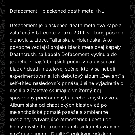
Defacement - blackened death metal (NL)
Defacement je blackened death metalová kapela
založená v Utrechte v roku 2019, v ktorej pôsobia
členovia z Líbye, Talianska a Holandska. Ako
pôvodne vedľajší projekt black metalovej kapely
Deathcrush, sa kapela Defacement vyvinula do
jedného z najsľubnejších počinov na dissonant
black / death metalovej scéne, ktorý sa nebojí
experimentovania. Ich debutový album „Deviant“ a
self-titled nasledovník prinášajú silné vyjadrenia o
násilí a zúfalstve skúmajúc vnútorný boj
spôsobený pocitom chýbajúceho zmyslu života.
Album siaha od chaotických blastov až po
melancholické pomalé pasáže a ambientné
medzihry vytvárajúce atmosférickú cestu do
hlbiny mysle. Po troch rokoch sa kapela vracia s
novým albumom „Duality“, epickým zväzkom