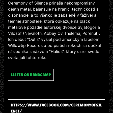
Ceremony of Silence prináša nekompromisný
death metal, balansuje na hranici technickosti a
disonancie, a to všetko je zabalené v ťaživej a
temnej atmosfére, ktorá odkazuje na black
metalové pozadie autorskej dvojice Svjatogor a
Vilozof (Nevaloth, Abbey Ov Thelema, Porenut).
Ich debut “Oútis“ vyšiel pod americkým labelom
Willowtip Records a po piatich rokoch sa dočkal
následníka s názvom “Hálios“, ktorý uzrel svetlo
sveta júli tohto roku.
LISTEN ON BANDCAMP
HTTPS://WWW.FACEBOOK.COM/CEREMONYOFSIL
ENCE/