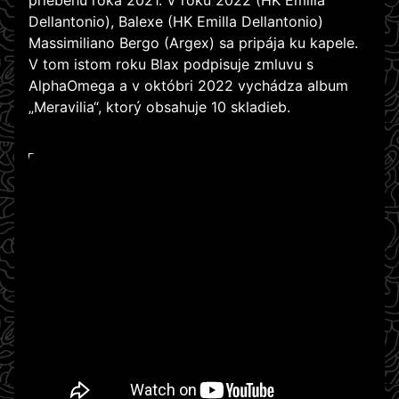
priebehu roka 2021. V roku 2022 (HK Emilla
Dellantonio), Balexe (HK Emilla Dellantonio)
Massimiliano Bergo (Argex) sa pripája ku kapele.
V tom istom roku Blax podpisuje zmluvu s
AlphaOmega a v októbri 2022 vychádza album
„Meravilia“, ktorý obsahuje 10 skladieb.
WATCH ON YOUTUBE