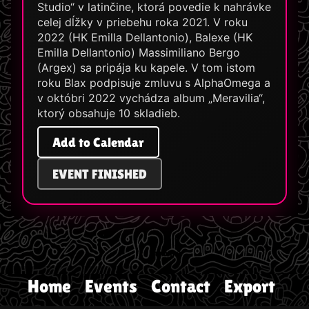
Studio“ v latinčine, ktorá povedie k nahrávke
celej dĺžky v priebehu roka 2021. V roku
2022 (HK Emilla Dellantonio), Balexe (HK
Emilla Dellantonio) Massimiliano Bergo
(Argex) sa pripája ku kapele. V tom istom
roku Blax podpisuje zmluvu s AlphaOmega a
v októbri 2022 vychádza album „Meravilia“,
ktorý obsahuje 10 skladieb.
Add to Calendar
EVENT FINISHED
Home
Events
Contact
Export