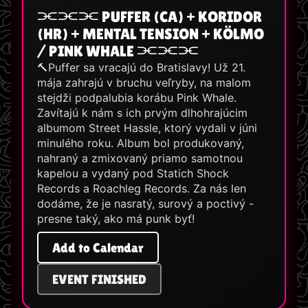
⫘⫘⫘ PUFFER (CA) + KORIDOR
(HR) + MENTAL TENSION + KÖLMO
/ PINK WHALE ⫘⫘⫘
🔨Puffer sa vracajú do Bratislavy! Už 21.
mája zahrajú v bruchu veľryby, na malom
stejdži podpalubia korábu Pink Whale.
Zavítajú k nám s ich prvým dlhohrajúcim
albumom Street Hassle, ktorý vydali v júni
minulého roku. Album bol produkovaný,
nahraný a zmixovaný priamo samotnou
kapelou a vydaný pod Statich Shock
Records a Roachleg Records. Za nás len
dodáme, že je nasratý, surový a poctivý -
presne taký, ako má punk byť!
Add to Calendar
EVENT FINISHED