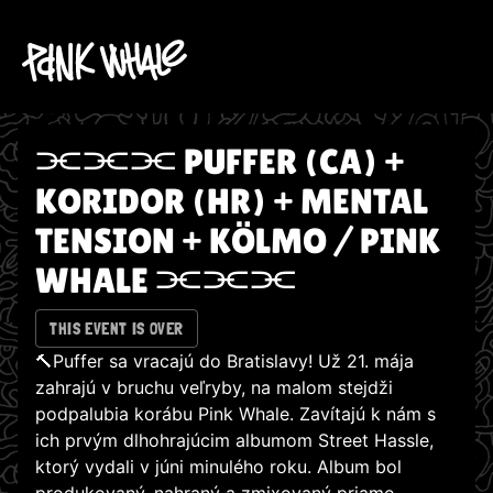
⫘⫘⫘ PUFFER (CA) +
KORIDOR (HR) + MENTAL
TENSION + KÖLMO / PINK
WHALE ⫘⫘⫘
THIS EVENT IS OVER
🔨Puffer sa vracajú do Bratislavy! Už 21. mája
zahrajú v bruchu veľryby, na malom stejdži
podpalubia korábu Pink Whale. Zavítajú k nám s
ich prvým dlhohrajúcim albumom Street Hassle,
ktorý vydali v júni minulého roku. Album bol