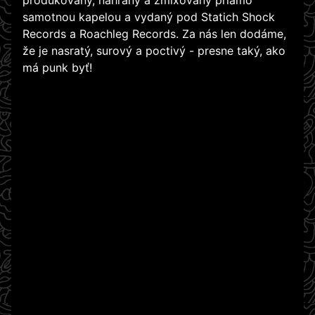
produkovaný, nahraný a zmixovaný priamo
samotnou kapelou a vydaný pod Statich Shock
Records a Roachleg Records. Za nás len dodáme,
že je nasratý, surový a poctivý - presne taký, ako
má punk byť!