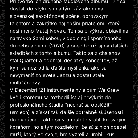
Pri tvorbe ich druhého štúdiového albumu " ? " sa
dostali do styku s mladým zázrakom na
slovenskej saxofónovej scéne, obrovským
talentom a zakrátko najlepším priateľom, ktorý
nosí meno Matej Novák. Ten sa prvýkrát objavil na
nahrávke Sami sebou, video singli spomínaného
druhého albumu (2020) a onedlho už aj na ďalších
skladbách z tohto albumu. Takto sa z chalanov
stal Quartet a odohrali desiatky koncertov, až
kým sa nezrodila ďalšia myšlienka ako sa
nevymaniť zo sveta Jazzu a zostať stále
multižánrový.
V Decembri '21 inštrumentálny album We Grew
kvôli ktorému sa rozhodli ísť aj prvýkrát do
profesionálneho štúdia ''nechať sa obslúžiť"
(smiech) a získať tak ďalšie potrebné skúsenosti
do budúcna. Takto sa v podstate vrátili ku svojim
koreňom, no s tým rozdielom, že sú z nich dospelí
muži, ktorý vo svojej hre vyzreli a urobili kus