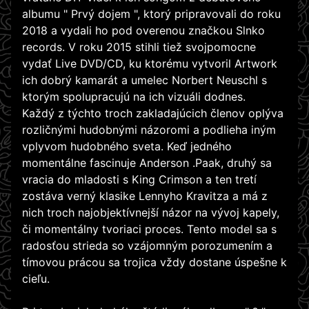
albumu " Prvý dojem ", ktorý pripravovali do roku
2018 a vydali ho pod overenou značkou Slnko
records. V roku 2015 stihli tiež svojpomocne
vydať Live DVD/CD, ku ktorému vytvoril Artwork
ich dobrý kamarát a umelec Norbert Neuschl s
ktorým spolupracujú na ich vizuáli dodnes.
Každý z týchto troch zakladajúcich členov oplýva
rozličnými hudobnými názoromi a podlieha iným
vplyvom hudobného sveta. Keď jedného
momentálne fascinuje Anderson .Paak, druhý sa
vracia do mladosti s King Crimson a ten tretí
zostáva verný klasike Lennyho Kravitza a má z
nich troch najobjektívnejší názor na vývoj kapely,
či momentálny tvoriaci proces. Tento model sa s
radosťou strieda so vzájomným porozumením a
tímovou prácou sa trojica vždy dostane úspešne k
cieľu.