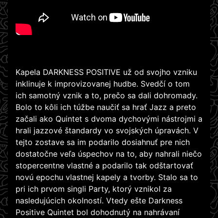
Kapela DARKNESS POSITIVE už od svojho vzniku
inklinuje k improvizovanej hudbe. Svedčí o tom
ich samotný vznik a to, prečo sa dali dohromady.
Bolo to kôli ich túžbe naučiť sa hrať Jazz a preto
začali ako Quintet s dvoma dychovými nástrojmi a
hrali jazzové štandardy vo svojských úpravách. V
tejto zostave sa im podarilo dosiahnuť pre nich
dostatočne veľa úspechov na to, aby nahrali niečo
stopercentne vlastné a podarilo tak odštartovať
novú epochu vlastnej kapely a tvorby. Stalo sa to
pri ich prvom singli Party, ktorý vznikol za
nasledujúcich okolností. Vtedy ešte Darkness
Positive Quintet bol dohodnutý na nahrávaní