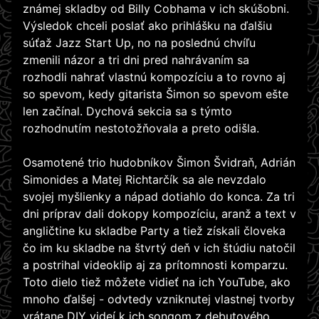
známej skladby od Billy Cobhama v ich skúšobni.
Výsledok chceli poslať ako prihlášku na ďalšiu
súťaž Jazz Start Up, no na poslednú chvíľu
zmenili názor a tri dni pred nahrávaním sa
rozhodli nahrať vlastnú kompozíciu a to rovno aj
so spevom, kedy gitarista Šimon so spevom ešte
len začínal. Dychová sekcia sa s týmto
rozhodnutím nestotožňovala a preto odišla.
Osamotené trio hudobníkov Šimon Švidraň, Adrián
Simonides a Matej Richtarčík sa ale nevzdalo
svojej myšlienky a nápad dotiahlo do konca. Za tri
dni príprav dali dokopy kompozíciu, aranž a text v
angličtine ku skladbe Party a tiež získali človeka
čo im ku skladbe na štvrtý deň v ich štúdiu natočil
a postrihal videoklip aj za prítomnosti komparzu.
Toto dielo tiež môžete vidieť na ich YouTube, ako
mnoho ďalšej - odvtedy vzniknutej vlastnej tvorby
vrátane DIY videí k ich songom z debutového