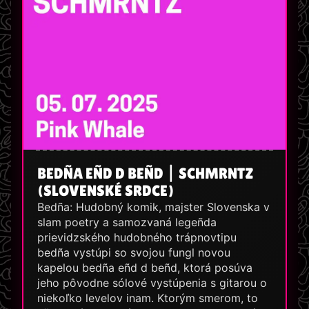
BEDÑA EÑD D BEÑD | SCHMRNTZ
(SLOVENSKÉ SRDCE)
Bedña: Hudobný komik, majster Slovenska v
slam poetry a samozvaná legeñda
prievidzského hudobného trápnovtipu
bedña vystúpi so svojou fungl novou
kapelou bedña eñd d beñd, ktorá posúva
jeho pôvodne sólové vystúpenia s gitarou o
niekoľko levelov inam. Ktorým smerom, to