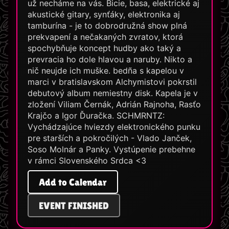
už necháme na vás. Bicie, basa, elektrické aj
akustické gitary, synťáky, elektronika aj
tamburína - je to dobrodružná show plná
prekvapení a nečakaných zvratov, ktorá
spochybňuje koncept hudby ako taký a
prevracia ho dole hlavou a naruby. Nikto a
nič neujde ich muške. bedña s kapelou v
marci v bratislavskom Alchymistovi pokrstil
debutový album nemiestny disk. Kapela je v
zložení Viliam Černák, Adrián Rajnoha, Rasťo
Krajčo a Igor Ďuračka. SCHMRNTZ:
Vychádzajúce hviezdy elektronického punku
pre starších a pokročilých - Vlado Janček,
Soso Molnár a Panky. Vystúpenie prebehne
v rámci Slovenského Srdca <3
Add to Calendar
EVENT FINISHED