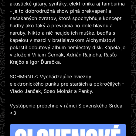
akustické gitary, synťáky, elektronika aj tamburína
- je to dobrodružná show plná prekvapení a
nečakaných zvratov, ktorá spochybňuje koncept
hudby ako taký a prevracia ho dole hlavou a
naruby. Nikto a nič neujde ich muške. bedña s
kapelou v marci v bratislavskom Alchymistovi
pokrstil debutový album nemiestny disk. Kapela je
v zložení Viliam Černák, Adrián Rajnoha, Rasťo
Krajčo a Igor Ďuračka.
SCHMRNTZ: Vychádzajúce hviezdy
elektronického punku pre starších a pokročilých -
Vlado Janček, Soso Molnár a Panky.
Vystúpenie prebehne v rámci Slovenského Srdca
<3