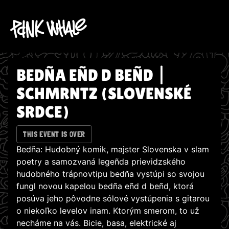
BEDÑA EÑD D BEÑD |
SCHMRNTZ (SLOVENSKÉ
SRDCE)
THIS EVENT IS OVER
Bedña: Hudobný komik, majster Slovenska v slam
poetry a samozvaná legeñda prievidzského
hudobného trápnovtipu bedña vystúpi so svojou
fungl novou kapelou bedña eñd d beñd, ktorá
posúva jeho pôvodne sólové vystúpenia s gitarou
o niekoľko levelov inam. Ktorým smerom, to už
necháme na vás. Bicie, basa, elektrické aj