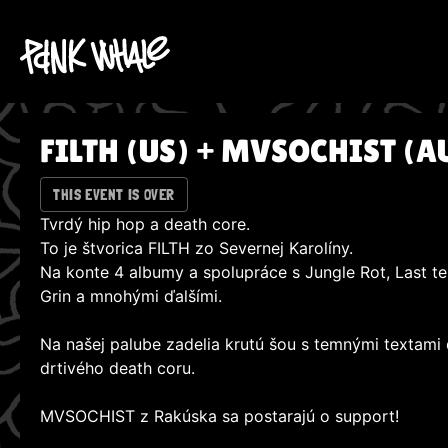
FILTH (US) + MVSOCHIST (A
THIS EVENT IS OVER
Tvrdý hip hop a death core.
To je štvorica FILTH zo Severnej Karolíny.
Na konte 4 albumy a spolupráce s Jungle Rot, Last te
Grin a mnohými ďalšími.
Na našej palube zadelia krutú šou s temnými textam
drtivého death coru.
MVSOCHIST z Rakúska sa postarajú o support!