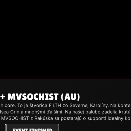
) + MVSOCHIST (AU)
h core. To je štvorica FILTH zo Severnej Karolíny. Na kont
elsea Grin a mnohými ďalšími. Na našej palube zadelia kru
. MVSOCHIST z Rakúska sa postarajú o support! Ideálny ko
EVENT FINISHED