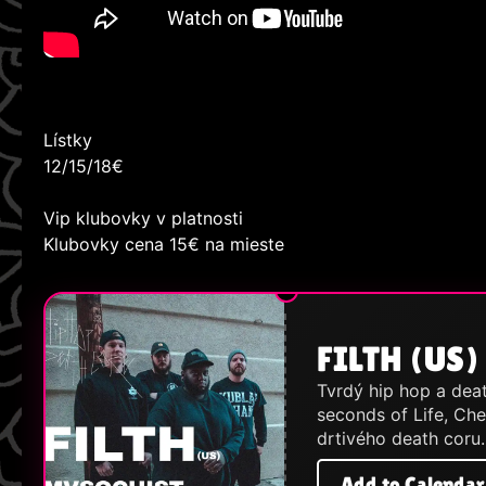
Lístky
12/15/18€
Vip klubovky v platnosti
Klubovky cena 15€ na mieste
FILTH (US
Tvrdý hip hop a deat
seconds of Life, Ch
drtivého death coru
Add to Calendar