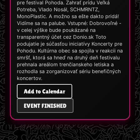
pre festival Pohoda. Zahrať prídu Veľká
Potreba, Vlado Nosál, SCHMRNTZ,
MonoPlastic. A možno sa ešte dakto pridá!
Vidíme sa na palube. Vstupné: Dobrovoľné -
v celej výške bude poukázané na
transparentný účet cez Donio.sk Toto
podujatie je súčasťou iniciatívy Koncerty pre
Pohodu. Kultúrna obec sa spojila v reakcii na
smršť, ktorá sa hneď na druhý deň festivalu
prehnala areálom trenčianskeho letiska a
rozhodla sa zorganizovať sériu benefičných
koncertov.
Add to Calendar
EVENT FINISHED