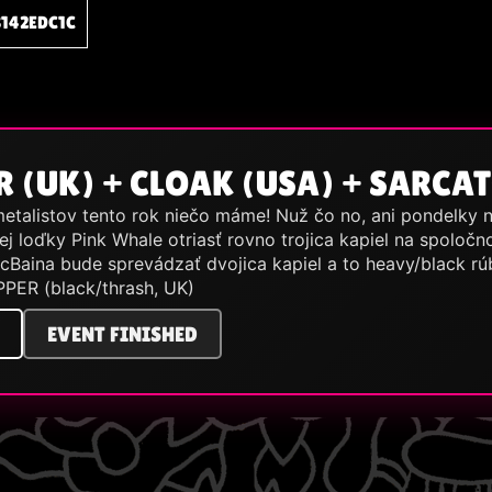
142EDC1C
R (UK) + CLOAK (USA) + SARCA
etalistov tento rok niečo máme! Nuž čo no, ani pondelky ne
ej loďky Pink Whale otriasť rovno trojica kapiel na spoloč
cBaina bude sprevádzať dvojica kapiel a to heavy/black rú
PER (black/thrash, UK)
EVENT FINISHED