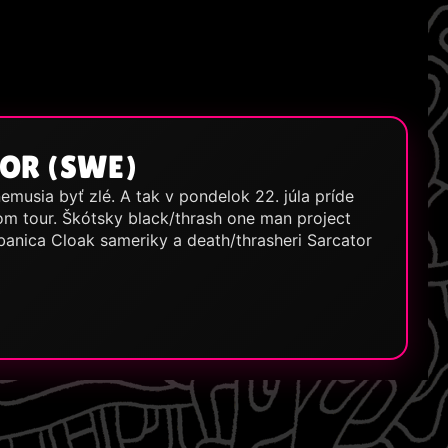
TOR (SWE)
musia byť zlé. A tak v pondelok 22. júla príde
nom tour. Škótsky black/thrash one man project
banica Cloak sameriky a death/thrasheri Sarcator