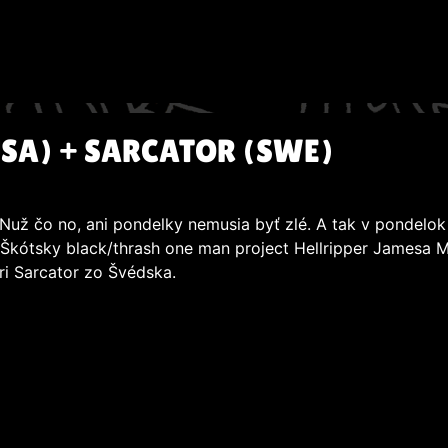
USA) + SARCATOR (SWE)
už čo no, ani pondelky nemusia byť zlé. A tak v pondelok 2
. Škótsky black/thrash one man project Hellripper Jamesa 
ri Sarcator zo Švédska.