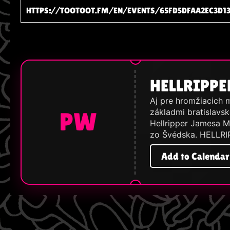
HTTPS://TOOTOOT.FM/EN/EVENTS/65FD5DFAA2EC3D13
HELLRIPPE
Aj pre hromžiacich m
základmi bratislavsk
PW
Hellripper Jamesa M
zo Švédska. HELLRIP
Add to Calendar