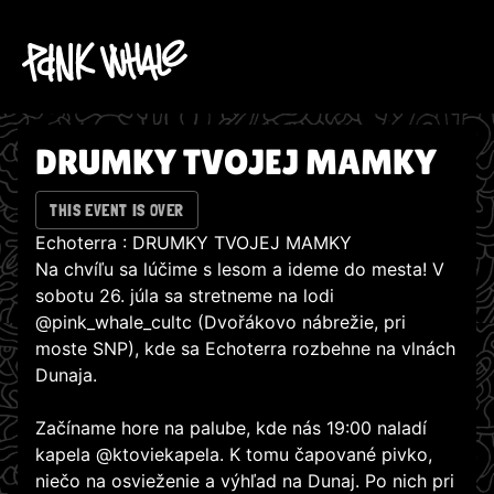
DRUMKY TVOJEJ MAMKY
THIS EVENT IS OVER
Echoterra : DRUMKY TVOJEJ MAMKY
Na chvíľu sa lúčime s lesom a ideme do mesta! V
sobotu 26. júla sa stretneme na lodi
@pink_whale_cultc (Dvořákovo nábrežie, pri
moste SNP), kde sa Echoterra rozbehne na vlnách
Dunaja.
Začíname hore na palube, kde nás 19:00 naladí
kapela @ktoviekapela. K tomu čapované pivko,
niečo na osvieženie a výhľad na Dunaj. Po nich pri