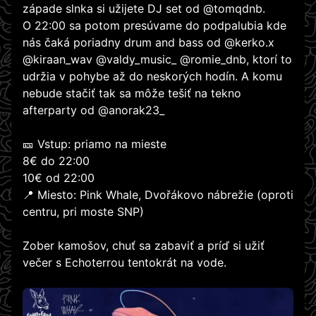
západe slnka si užijete DJ set od @tomqdnb.
O 22:00 sa potom presúvame do podpalubia kde
nás čaká poriadny drum and bass od @kerko.x
@kiraan_wav @valdy_music_ @romie_dnb, ktorí to
udržia v pohybe až do neskorých hodín. A komu
nebude stačiť tak sa môže tešiť na tekno
afterparty od @anorak23_
🎫 Vstup: priamo na mieste
8€ do 22:00
10€ od 22:00
📍 Miesto: Pink Whale, Dvořákovo nábrežie (oproti
centru, pri moste SNP)
Zober kamošo­v, chuť sa zabaviť a príď si užiť
večer s Echoterrou tentokrát na vode.