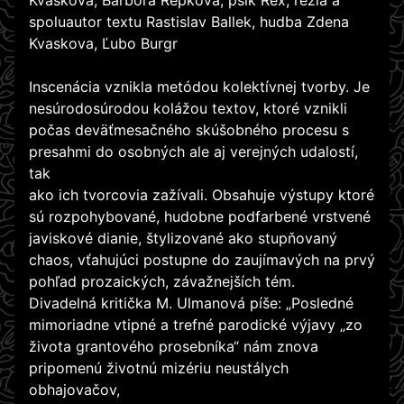
Kvaskova, Barbora Repková, psík Rex, réžia a
spoluautor textu Rastislav Ballek, hudba Zdena
Kvaskova, Ľubo Burgr
Inscenácia vznikla metódou kolektívnej tvorby. Je
nesúrodosúrodou kolážou textov, ktoré vznikli
počas deväťmesačného skúšobného procesu s
presahmi do osobných ale aj verejných udalostí,
tak
ako ich tvorcovia zažívali. Obsahuje výstupy ktoré
sú rozpohybované, hudobne podfarbené vrstvené
javiskové dianie, štylizované ako stupňovaný
chaos, vťahujúci postupne do zaujímavých na prvý
pohľad prozaických, závažnejších tém.
Divadelná kritička M. Ulmanová píše: „Posledné
mimoriadne vtipné a trefné parodické výjavy „zo
života grantového prosebníka“ nám znova
pripomenú životnú mizériu neustálych
obhajovačov,