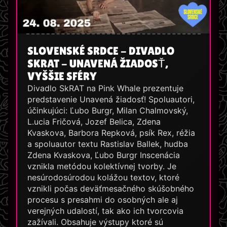
SLOVENSKÉ SRDCE - DIVADLO
SKRAT - UNAVENÁ ŽIADOSŤ,
VYŠŠIE SFÉRY
Divadlo SkRAT na Pink Whale prezentuje
predstavenie Unavená žiadosť! Spoluautori,
účinkujúci: Ľubo Burgr, Milan Chalmovský,
L.ucia Fričová, Jozef Belica, Zdena
Kvaskova, Barbora Repková, psík Rex, réžia
a spoluautor textu Rastislav Ballek, hudba
Zdena Kvaskova, Ľubo Burgr Inscenácia
vznikla metódou kolektívnej tvorby. Je
nesúrodosúrodou kolážou textov, ktoré
vznikli počas deväťmesačného skúšobného
procesu s presahmi do osobných ale aj
verejných udalostí, tak ako ich tvorcovia
zažívali. Obsahuje výstupy ktoré sú