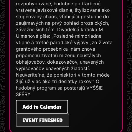
rozpohybované, hudobne podfarbené
vrstvené javiskové dianie, štylizované ako
stupňovaný chaos, vťahujúci postupne do
zaujímavých na prvý pohľad prozaických,
závažnejších tém. Divadelná kritička M.
Ulmanová píše: „Posledné mimoriadne
vtipné a trefné parodické výjavy „zo života
grantového prosebníka“ nám znova
pripomenú životnú mizériu neustálych
obhajovačov, dokazovačov, unavených
vypisovačov unavených žiadostí.
Neuveriteľné, že poniektorí v tomto móde
žijú už viac ako tri desiatky rokov.“ O
hudobný program sa postarajú VYŠŠIE
SFÉRY
Add to Calendar
EVENT FINISHED