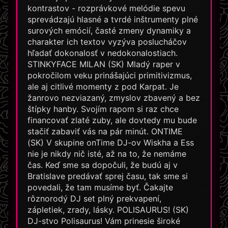
kontrastov - rozprávkové melódie spevu
sprevádzajú hlasné a tvrdé inštrumenty plné
surových emócií, časté zmeny dynamiky a
charakter ich textov vyzýva poslucháčov
hľadať dokonalosť v nedokonalostiach.
STINKYFACE MILAN (SK) Mladý raper v
pokročilom veku prinášajúci primitivizmus,
ale aj citlivé momenty z pod Karpat. Je
žanrovo nezviazaný, zmyslov zbavený a bez
štípky hanby. Svojím rapom si raz chce
financovať zlaté zuby, ale dovtedy mu bude
stačiť zabaviť vás na pár minút. ONTIME
(SK) V skupine onTime DJ-ov Wiskha a Ess
nie je nikdy nič isté, až na to, že nemáme
čas. Keď sme sa dopočuli, že budú aj v
Bratislave predávať sprej času, tak sme si
povedali, že tam musíme byť. Čakajte
rôznorodý DJ set plný prekvapení,
zápletiek, zrady, lásky. POLISAURUS! (SK)
DJ-stvo Polisaurus! Vám prinesie široké