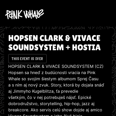
HOPSEN CLARK & VIVACE
SOUNDSYSTEM + HOSTIA
THIS EVENT IS OVER
HOPSEN CLARK & VIVACE SOUNDSYSTEM (CZ)
Hopsen sa hneď z budúcnosti vracia na Pink
Whale so svojim šiestym albumom Sprej Času
a s ním aj nový zvuk. Story, ktorá by dojala snáď
aj Jimmyho Kugelblitza, ťa prevedie
všetkým, čo v nej potrebuješ nájsť. Epické
dobrodružstvo, storytelling, hip-hop, jazz aj
breakcore. Ako servis celú show dojde aj amico