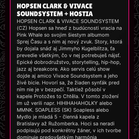
HOPSEN CLARK & VIVACE
SOUNDSYSTEM + HOSTIA
HOPSEN CLARK & VIVACE SOUNDSYSTEM
(CZ) Hopsen sa hneď z budúcnosti vracia na
Pink Whale so svojim šiestym albumom
Sprej Času a s ním aj nový zvuk. Story, ktorá
by dojala snáď aj Jimmyho Kugelblitza, ťa
prevedie všetkým, čo v nej potrebuješ nájsť.
Epické dobrodružstvo, storytelling, hip-hop,
jazz aj breakcore. Ako servis celú show
dojde aj amico Vivace Soundsystem a jeho
živé bicie. Hovorí sa, že žiaden synťák pred
ním nie je v bezpečí. Taktiež pôsobí v
kapele Protožes to Chtěla. V tomto zložení
im už verili napr. HIHIHAHAHOLKY alebo
MMNK. SOAPLESS (SK) Soapless alebo
Mydlo je mladá 5 - členná kapela z
Bratislavy až Ružomberka. Hoci sa neradi
podpisujú pod konkrétny žáner, v ich tvorbe
dominuje predovšetkým harmónia