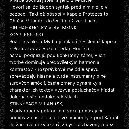
Vivace Soundsystem a jeho živé bicie.
Hovorí sa, že žiaden synťák pred ním nie je v
bezpečí. Taktiež pôsobí v kapele Protožes to
Chtěla. V tomto zložení im už verili napr.
HIHIHAHAHOLKY alebo MMNK.
SOAPLESS (SK)
Soapless alebo Mydlo je mladá 5 - členná kapela
z Bratislavy až Ružomberka. Hoci sa
neradi podpisujú pod konkrétny žáner, v ich
tvorbe dominuje predovšetkým harmónia
kontrastov - rozprávkové melódie spevu
sprevádzajú hlasné a tvrdé inštrumenty plné
surových emócií, časté zmeny dynamiky a
charakter ich textov vyzýva poslucháčov hľadať
dokonalosť v nedokonalostiach.
STINKYFACE MILAN (SK)
Mladý raper v pokročilom veku prinášajúci
primitivizmus, ale aj citlivé momenty z pod Karpat.
Je žanrovo nezviazaný, zmyslov zbavený a bez