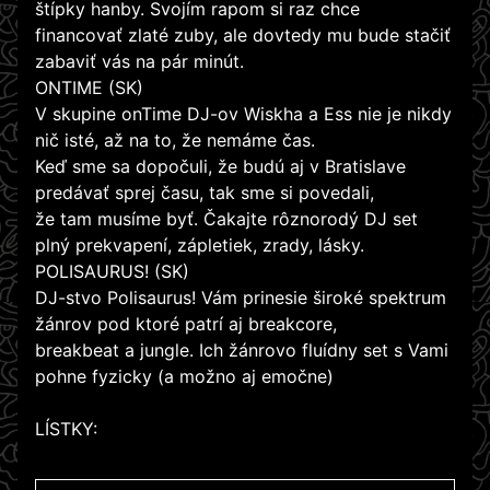
štípky hanby. Svojím rapom si raz chce
financovať zlaté zuby, ale dovtedy mu bude stačiť
zabaviť vás na pár minút.
ONTIME (SK)
V skupine onTime DJ-ov Wiskha a Ess nie je nikdy
nič isté, až na to, že nemáme čas.
Keď sme sa dopočuli, že budú aj v Bratislave
predávať sprej času, tak sme si povedali,
že tam musíme byť. Čakajte rôznorodý DJ set
plný prekvapení, zápletiek, zrady, lásky.
POLISAURUS! (SK)
DJ-stvo Polisaurus! Vám prinesie široké spektrum
žánrov pod ktoré patrí aj breakcore,
breakbeat a jungle. Ich žánrovo fluídny set s Vami
pohne fyzicky (a možno aj emočne)
LÍSTKY: