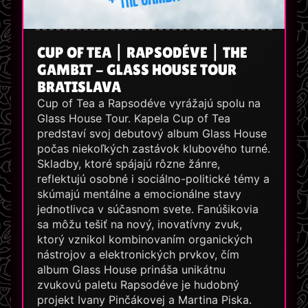
CUP OF TEA | RAPSODÉVE | THE
GAMBIT - GLASS HOUSE TOUR
BRATISLAVA
Cup of Tea a Rapsodéve vyrážajú spolu na
Glass House Tour. Kapela Cup of Tea
predstaví svoj debutový album Glass House
počas niekoľkých zastávok klubového turné.
Skladby, ktoré spájajú rôzne žánre,
reflektujú osobné i sociálno-politické témy a
skúmajú mentálne a emocionálne stavy
jednotlivca v súčasnom svete. Fanúšikovia
sa môžu tešiť na nový, inovatívny zvuk,
ktorý vznikol kombinovaním organických
nástrojov a elektronických prvkov, čím
album Glass House prináša unikátnu
zvukovú paletu Rapsodéve je hudobný
projekt Ivany Pinčákovej a Martina Piska.