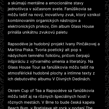
a skúmajú mentálne a emocionálne stavy
jednotlivca v súčasnom svete. Fanúšikovia sa
môžu tešiť na nový, inovatívny zvuk, ktorý vznikol
kombinovaním organických nástrojov a
elektronických prvkov, čím album Glass House
prináša unikátnu zvukovú paletu
Rapsodéve je hudobný projekt Ivany Pinčákovej a
Martina Piska. Tvoria poetický alt pop s
nádychom temného folklóru, pričom čerpajú
inšpiráciu z výtvarného umenia a literatúry. Na
Glass House Tour sa fanúšikovia môžu tešiť na
atmosférické hudobné plochy a intímne texty z
ich debutového albumu V Divných Dedinách.
Okrem Cup of Tea a Rapsodéve sa fanúšikovia
môžu tešiť aj na rôznych špeciálnych hostí v
rôznych mestách. V Brne to bude česká kapela
Beach Bum, v Bratislave alt rock v podaní The