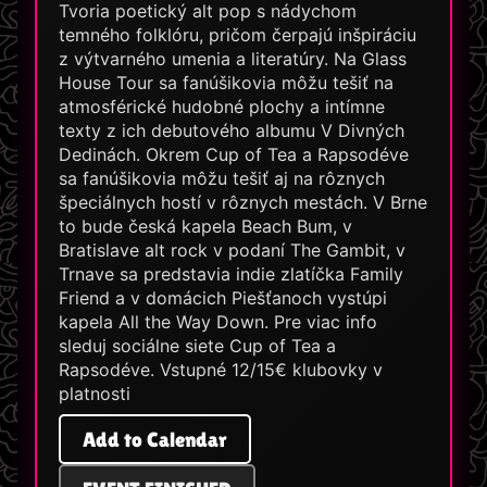
Tvoria poetický alt pop s nádychom
temného folklóru, pričom čerpajú inšpiráciu
z výtvarného umenia a literatúry. Na Glass
House Tour sa fanúšikovia môžu tešiť na
atmosférické hudobné plochy a intímne
texty z ich debutového albumu V Divných
Dedinách. Okrem Cup of Tea a Rapsodéve
sa fanúšikovia môžu tešiť aj na rôznych
špeciálnych hostí v rôznych mestách. V Brne
to bude česká kapela Beach Bum, v
Bratislave alt rock v podaní The Gambit, v
Trnave sa predstavia indie zlatíčka Family
Friend a v domácich Piešťanoch vystúpi
kapela All the Way Down. Pre viac info
sleduj sociálne siete Cup of Tea a
Rapsodéve. Vstupné 12/15€ klubovky v
platnosti
Add to Calendar