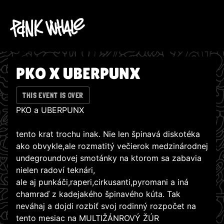
PKO X UBERPUNX
THIS EVENT IS OVER
PKO a UBERPUNX
tento krat trochu inak. Nie len špinavá diskotéka
ako obvykle,ale rozmatitý večierok medzinárodnej
undegroundovej smotánky na ktorom sa zabavia
nielen radoví teknári,
ale aj punkáči,raperi,cirkusanti,pyromani a iná
chamraď z kadejakého špinavého kúta. Tak
neváhaj a dojdi rozbiť svoj rodinný rozpočet na
tento mesiac na MULTIŽÁNROVÝ ŽÚR