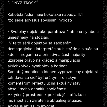
DIONÝZ TROSKÓ
Kokotskí ľudia majú kokotské napady. III/III
/zo série abyssus abyssum invocat/
- Svetelný objekt ako parafráza štátneho symbolu
umiestneny na stožiari.
-V tejto sérii objektov sa zaoberám
demagogickou interpretáciou histrórie a situáciou
kde si arogantná a primitívna časť majority
uzurpuje právo na krádež a manipuláciu
akýchkoľvek symbolov a hodnot.
Samotný morálne a ideovo vyprázdnený objekt si
tak dáva za cieľ byť určitým ironickým
komentárom reflektujúcim aktuálny stav
absolútneho debaklu spoločnosti.
Vztýčený prostredník pokladajúci otázku o
možnostiach zvrátenia aktuálnej situacie.
Abyssus abyssum invocat!