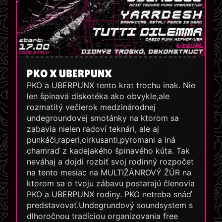
PKO X UBERPUNX
PKO a UBERPUNX tento krat trochu inak. Nie
len špinavá diskotéka ako obvykle,ale
rozmatitý večierok medzinárodnej
undegroundovej smotánky na ktorom sa
zabavia nielen radoví teknári, ale aj
punkáči,raperi,cirkusanti,pyromani a iná
chamraď z kadejakého špinavého kúta. Tak
neváhaj a dojdi rozbiť svoj rodinný rozpočet
na tento mesiac na MULTIŽÁNROVÝ ŽÚR na
ktorom sa o tvoju zábavu postarajú členovia
PKO a UBERPUNX rodiny. PKO netreba snáď
predstavovať.Undegrundový soundsystem s
dlhoročnou tradíciou organizovania free