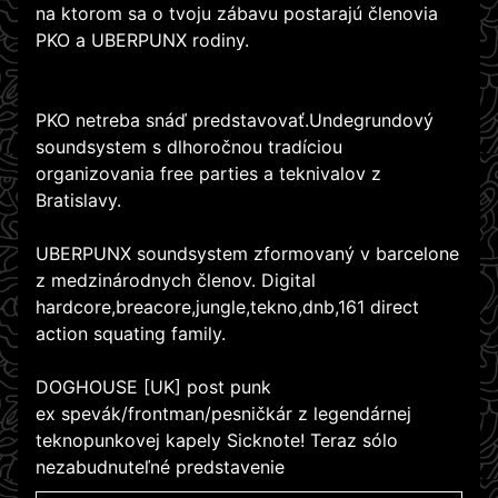
na ktorom sa o tvoju zábavu postarajú členovia
PKO a UBERPUNX rodiny.
PKO netreba snáď predstavovať.Undegrundový
soundsystem s dlhoročnou tradíciou
organizovania free parties a teknivalov z
Bratislavy.
UBERPUNX soundsystem zformovaný v barcelone
z medzinárodnych členov. Digital
hardcore,breacore,jungle,tekno,dnb,161 direct
action squating family.
DOGHOUSE [UK] post punk
ex spevák/frontman/pesničkár z legendárnej
teknopunkovej kapely Sicknote! Teraz sólo
nezabudnuteľné predstavenie