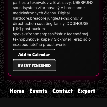
parties a teknivalov z Bratislavy. UBERPUNX
soundsystem zformovaný v barcelone z
medzinárodnych členov. Digital
hardcore,breacore,jungle,tekno,dnb,161
direct action squating family. DOGHOUSE
[UK] post punk ex
spevák/frontman/pesničkár z legendárnej
teknopunkovej kapely Sicknote! Teraz sólo
nezabudnuteľné predstavenie
Add to Calendar
EVENT FINISHED
Home
Events
Contact
Export