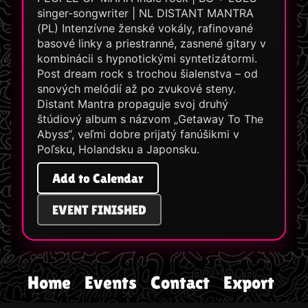
singer-songwriter | NL DISTANT MANTRA
(PL) Intenzívne ženské vokály, rafinované
basové linky a priestranné, zasnené gitary v
kombinácii s hypnotickými syntetizátormi.
Post dream rock s trochou šialenstva – od
snových melódií až po zvukové steny.
Distant Mantra propaguje svoj druhý
štúdiový album s názvom „Getaway To The
Abyss“, veľmi dobre prijatý fanúšikmi v
Poľsku, Holandsku a Japonsku.
Add to Calendar
EVENT FINISHED
Home
Events
Contact
Export