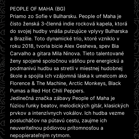
PEOPLE OF MAHA (BG)
Priamo zo Sofie v Bulharsku. People of Maha je
čisto ženská 3-členná indie rocková kapela, ktorá
do svojej hudby vnáša pulzujúce vplyvy Bulharska
a Brazílie. Toto dynamické trio, ktoré vzniklo v
roku 2018, tvoria bicie Alex Gesheva, spev Bia
Carvalho a gitara Mila Ninova. Tieto talentované
ženy spojené spoločnou vášňou pre energickú a
podmanivú hudbu sa stretli v miestnej hudobnej
škole a spojila ich vzájomná láska k umelcom ako
Florence & The Machine, Arctic Monkeys, Black
Pumas a Red Hot Chili Peppers.
Jedinečná značka zábavy People of Maha je
fúziou funky beatov, melodických gitár, klasických
prvkov a intenzívnych vokálov. Ich hudba vezme
poslucháčov na pútavú cestu, zaujme ich
neuveriteľnou pódiovou prítomnosťou a
nepopierateľným rytmom.