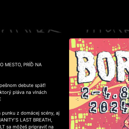
O MESTO, PRÍĎ NA
spešnom debute späť!
 ktorý pláva na vlnách
E
a punku z domácej scény, aj
MANITY'S LAST BREATH,
sa môžeš pripraviť na