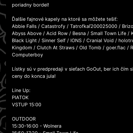
poriadny bordel!
Ďalšie fajnové kapely na ktoré sa môžete tešiť:
Abbie Falls / Catastrofy / Tatrofkaľ200025000 / Brizol
Abyss Above / Acid Row / Besna / Small Town Life / 
Black Light / Sinner Self / IONS / Cranial Void / holo
Kingdom / Clutch At Straws / Old Tomb / goer.flac / R
Computerboy
Lístky sú v predpredaji v sieťach GoOut, ber ich čím
ceny do konca jula!
Line Up:
PIATOK
VSTUP 15:00
OUTDOOR
15:30-16:00 - Wolnera