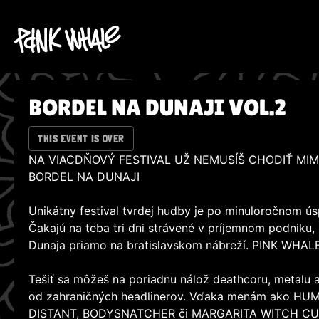
BORDEL NA DUNAJI VOL.2
THIS EVENT IS OVER
NA VIACDŇOVÝ FESTIVAL UŽ NEMUSÍŠ CHODIŤ MIM
BORDEL NA DUNAJI
Unikátny festival tvrdej hudby je po minuloročnom ú
Čakajú na teba tri dni strávené v príjemnom podniku,
Dunaja priamo na bratislavskom nábreží. PINK WHAL
Tešiť sa môžeš na poriadnu nálož deathcoru, metalu 
od zahraničných headlinerov. Vďaka menám ako HU
DISTANT, BODYSNATCHER či MARGARITA WITCH CULT 