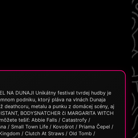
A DUNAJI Unikátny festival tvrdej hudby je
jemnom podniku, ktorý pláva na vlnách Dunaja
ž deathcoru, metalu a punku z domácej scény, aj
, DISTANT, BODYSNATCHER či MARGARITA WITCH
ôžete tešiť: Abbie Falls / Catastrofy /
na / Small Town Life / Kovošrot / Priama Čepel /
r Kingdom / Clutch At Straws / Old Tomb /