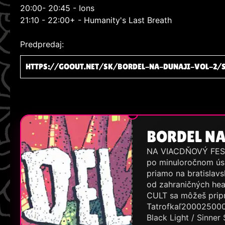
20:00- 20:45 - Ions
21:10 - 22:00+ - Humanity's Last Breath
Predpredaj:
HTTPS://GOOUT.NET/SK/BORDEL-NA-DUNAJI-VOL-2/
BORDEL NA
NA VIACDŇOVÝ FEST
po minuloročnom úsp
priamo na bratislav
od zahraničných h
CULT sa môžeš pripra
Tatrofkaľ200025000 /
Black Light / Sinner