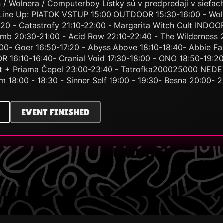
en / Wolnera / Computerboy Lístky sú v predpredaji v sieťa
 Line Up: PIATOK VSTUP 15:00 OUTDOOR 15:30-16:00 - Wolne
20 - Catastrofy 21:10-22:00 - Margarita Witch Cult INDOOR
omb 20:30-21:00 - Acid Row 22:10-22:40 - The Wilderness
- Goer 16:50-17:20 - Abyss Above 18:10-18:40- Abbie Falls
 16:10-16:40- Cranial Void 17:30-18:00 - ONO 18:50-19:20 
olit + Priama Čepel 23:00-23:40 - Tatrofka200025000 NED
18:00 - 18:30 - Sinner Self 19:00 - 19:30- Besna 20:00- 2
EVENT FINISHED