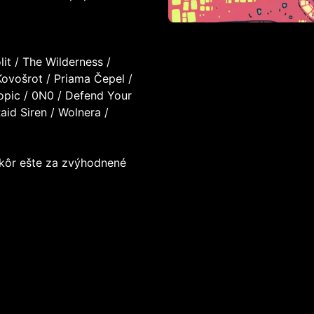
it / The Wilderness /
Kovošrot / Priama Čepel /
tropic / 0N0 / Defend Your
aid Siren / Wolnera /
 skôr ešte za zvýhodnené