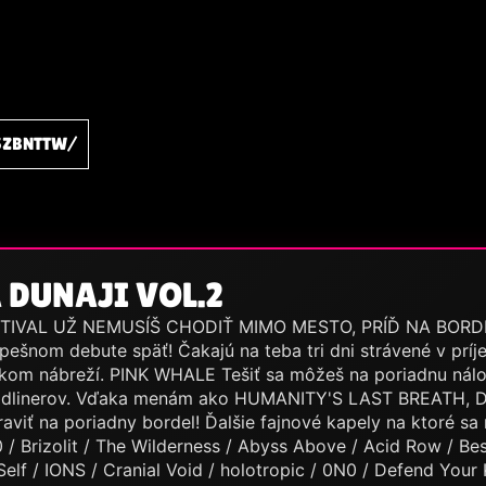
SZBNTTW/
 DUNAJI VOL.2
IVAL UŽ NEMUSÍŠ CHODIŤ MIMO MESTO, PRÍĎ NA BORDEL N
ešnom debute späť! Čakajú na teba tri dni strávené v prí
skom nábreží. PINK WHALE Tešiť sa môžeš na poriadnu nálo
eadlinerov. Vďaka menám ako HUMANITY'S LAST BREATH
viť na poriadny bordel! Ďalšie fajnové kapely na ktoré sa m
 Brizolit / The Wilderness / Abyss Above / Acid Row / Bes
 Self / IONS / Cranial Void / holotropic / 0N0 / Defend You