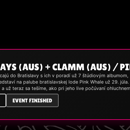
AYS (AUS) + CLAMM (AUS) / P
cajú do Bratislavy s ich v poradí už 7 štúdiovým albumom, 
redstaví na palube bratislavskej lode Pink Whale už 29. jú
y a už teraz sa tešíme, ako pri jeho live počúvaní ohluchn
EVENT FINISHED