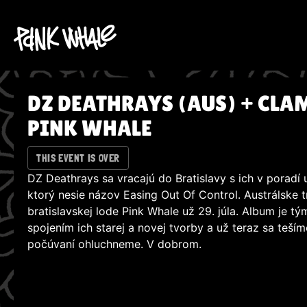
DZ DEATHRAYS (AUS) + CLA
PINK WHALE
THIS EVENT IS OVER
DZ Deathrays sa vracajú do Bratislavy s ich v porad
ktorý nesie názov Easing Out Of Control. Austrálske t
bratislavskej lode Pink Whale už 29. júla. Album je 
spojením ich starej a novej tvorby a už teraz sa tešíme
počúvaní ohluchneme. V dobrom.