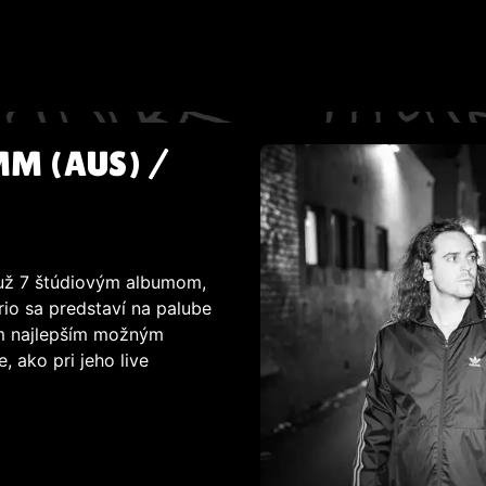
MM (AUS) /
í už 7 štúdiovým albumom,
rio sa predstaví na palube
tým najlepším možným
, ako pri jeho live