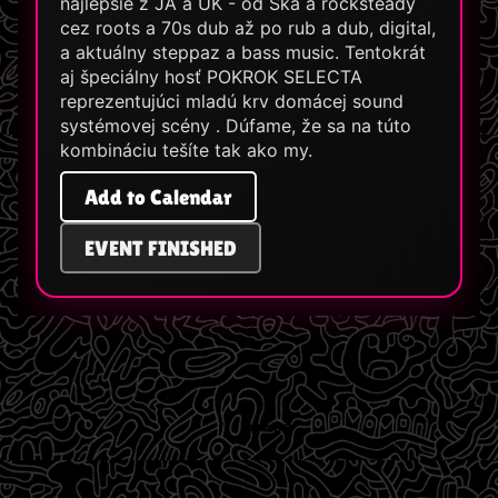
najlepšie z JA a UK - od Ska a rocksteady
cez roots a 70s dub až po rub a dub, digital,
a aktuálny steppaz a bass music. Tentokrát
aj špeciálny hosť POKROK SELECTA
reprezentujúci mladú krv domácej sound
systémovej scény . Dúfame, že sa na túto
kombináciu tešíte tak ako my.
Add to Calendar
EVENT FINISHED