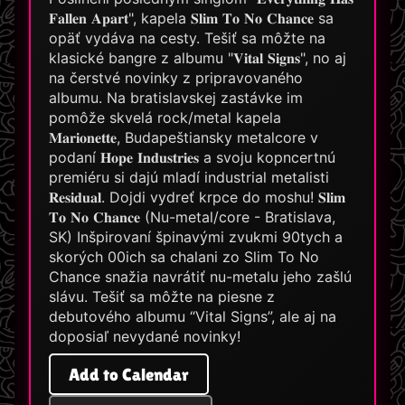
𝐅𝐚𝐥𝐥𝐞𝐧 𝐀𝐩𝐚𝐫𝐭", kapela 𝐒𝐥𝐢𝐦 𝐓𝐨 𝐍𝐨 𝐂𝐡𝐚𝐧𝐜𝐞 sa
opäť vydáva na cesty. Tešiť sa môžte na
klasické bangre z albumu "𝐕𝐢𝐭𝐚𝐥 𝐒𝐢𝐠𝐧𝐬", no aj
na čerstvé novinky z pripravovaného
albumu. Na bratislavskej zastávke im
pomôže skvelá rock/metal kapela
𝐌𝐚𝐫𝐢𝐨𝐧𝐞𝐭𝐭𝐞, Budapeštiansky metalcore v
podaní 𝐇𝐨𝐩𝐞 𝐈𝐧𝐝𝐮𝐬𝐭𝐫𝐢𝐞𝐬 a svoju kopncertnú
premiéru si dajú mladí industrial metalisti
𝐑𝐞𝐬𝐢𝐝𝐮𝐚𝐥. Dojdi vydreť krpce do moshu! 𝐒𝐥𝐢𝐦
𝐓𝐨 𝐍𝐨 𝐂𝐡𝐚𝐧𝐜𝐞 (Nu-metal/core - Bratislava,
SK) Inšpirovaní špinavými zvukmi 90tych a
skorých 00ich sa chalani zo Slim To No
Chance snažia navrátiť nu-metalu jeho zašlú
slávu. Tešiť sa môžte na piesne z
debutového albumu “Vital Signs”, ale aj na
doposiaľ nevydané novinky!
Add to Calendar