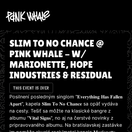
SLIM TO NO CHANCE @
PINK WHALE - W/
MARIONETTE, HOPE
INDUSTRIES & RESIDUAL
THIS EVENT IS OVER
Posilnení posledným singlom "𝐄𝐯𝐞𝐫𝐲𝐭𝐡𝐢𝐧𝐠 𝐇𝐚𝐬 𝐅𝐚𝐥𝐥𝐞𝐧
𝐀𝐩𝐚𝐫𝐭", kapela 𝐒𝐥𝐢𝐦 𝐓𝐨 𝐍𝐨 𝐂𝐡𝐚𝐧𝐜𝐞 sa opäť vydáva
na cesty. Tešiť sa môžte na klasické bangre z
albumu "𝐕𝐢𝐭𝐚𝐥 𝐒𝐢𝐠𝐧𝐬", no aj na čerstvé novinky z
pripravovaného albumu. Na bratislavskej zastávke