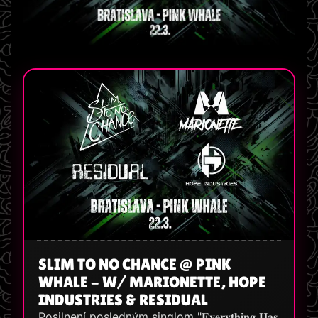
SLIM TO NO CHANCE @ PINK
WHALE - W/ MARIONETTE, HOPE
INDUSTRIES & RESIDUAL
Posilnení posledným singlom "𝐄𝐯𝐞𝐫𝐲𝐭𝐡𝐢𝐧𝐠 𝐇𝐚𝐬