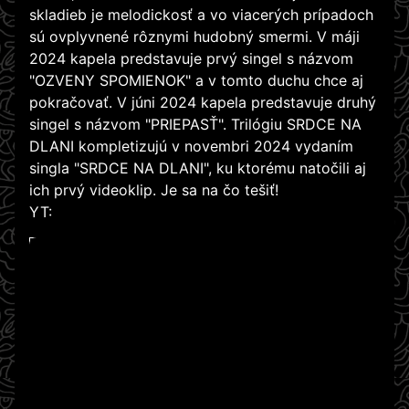
skladieb je melodickosť a vo viacerých prípadoch
sú ovplyvnené rôznymi hudobný smermi. V máji
2024 kapela predstavuje prvý singel s názvom
"OZVENY SPOMIENOK" a v tomto duchu chce aj
pokračovať. V júni 2024 kapela predstavuje druhý
singel s názvom "PRIEPASŤ". Trilógiu SRDCE NA
DLANI kompletizujú v novembri 2024 vydaním
singla "SRDCE NA DLANI", ku ktorému natočili aj
ich prvý videoklip. Je sa na čo tešiť!
YT:
WATCH ON YOUTUBE