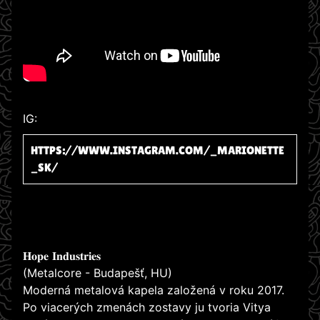
IG:
HTTPS://WWW.INSTAGRAM.COM/_MARIONETTE
_SK/
𝐇𝐨𝐩𝐞 𝐈𝐧𝐝𝐮𝐬𝐭𝐫𝐢𝐞𝐬
(Metalcore - Budapešť, HU)
Moderná metalová kapela založená v roku 2017.
Po viacerých zmenách zostavy ju tvoria Vitya