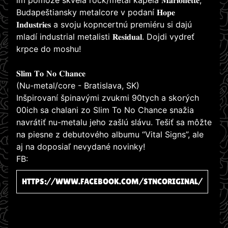
im pomôže skvelá rock/metal kapela 𝐌𝐚𝐫𝐢𝐨𝐧𝐞𝐭𝐭𝐞,
Budapeštiansky metalcore v podaní 𝐇𝐨𝐩𝐞
𝐈𝐧𝐝𝐮𝐬𝐭𝐫𝐢𝐞𝐬 a svoju kopncertnú premiéru si dajú
mladí industrial metalisti 𝐑𝐞𝐬𝐢𝐝𝐮𝐚𝐥. Dojdi vydreť
krpce do moshu!
𝐒𝐥𝐢𝐦 𝐓𝐨 𝐍𝐨 𝐂𝐡𝐚𝐧𝐜𝐞
(Nu-metal/core - Bratislava, SK)
Inšpirovaní špinavými zvukmi 90tych a skorých
00ich sa chalani zo Slim To No Chance snažia
navrátiť nu-metalu jeho zašlú slávu. Tešiť sa môžte
na piesne z debutového albumu “Vital Signs”, ale
aj na doposiaľ nevydané novinky!
FB:
HTTPS://WWW.FACEBOOK.COM/STNCORIGINAL/