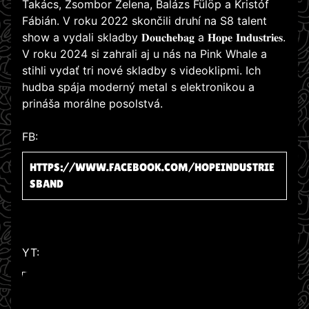
Takács, Zsombor Zelena, Balázs Fülöp a Kristóf
Fábián. V roku 2022 skončili druhí na S8 talent
show a vydali skladby 𝐃𝐨𝐮𝐜𝐡𝐞𝐛𝐚𝐠 a 𝐇𝐨𝐩𝐞 𝐈𝐧𝐝𝐮𝐬𝐭𝐫𝐢𝐞𝐬.
V roku 2024 si zahrali aj u nás na Pink Whale a
stihli vydať tri nové skladby s videoklipmi. Ich
hudba spája moderný metal s elektronikou a
prináša morálne posolstvá.
FB:
HTTPS://WWW.FACEBOOK.COM/HOPEINDUSTRIE
SBAND
YT:
WATCH ON YOUTUBE