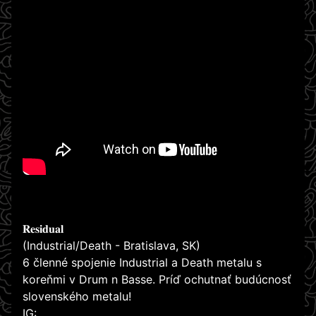
𝐑𝐞𝐬𝐢𝐝𝐮𝐚𝐥
(Industrial/Death - Bratislava, SK)
6 členné spojenie Industrial a Death metalu s
koreňmi v Drum n Basse. Príď ochutnať budúcnosť
slovenského metalu!
IG: