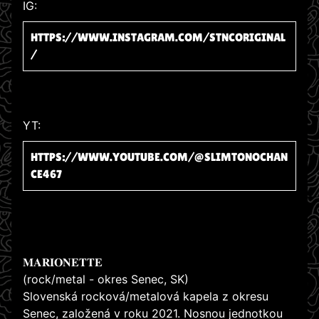
IG:
HTTPS://WWW.INSTAGRAM.COM/STNCORIGINAL
/
YT:
HTTPS://WWW.YOUTUBE.COM/@SLIMTONOCHAN
CE467
𝐌𝐀𝐑𝐈𝐎𝐍𝐄𝐓𝐓𝐄
(rock/metal - okres Senec, SK)
Slovenská rocková/metalová kapela z okresu
Senec, založená v roku 2021. Nosnou jednotkou