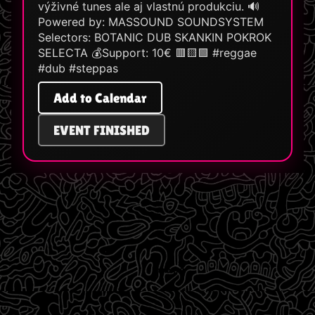
výživné tunes ale aj vlastnú produkciu. 🔊
Powered by: MASSOUND SOUNDSYSTEM
Selectors: BOTANIC DUB SKANKIN POKROK
SELECTA 💰Support: 10€ 🟥🟨🟩 #reggae
#dub #steppas
Add to Calendar
EVENT FINISHED