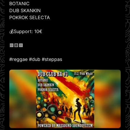
BOTANIC
DUB SKANKIN
POKROK SELECTA
💰Support: 10€
🟥🟨🟩
#reggae #dub #steppas