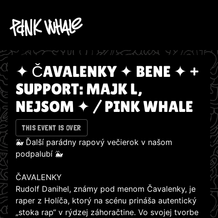
✦ ČAVALENKY ✦ BENE ✦ +
SUPPORT: MAJK L,
NEJSOM ✦ / PINK WHALE
THIS EVENT IS OVER
🐳 Ďalší parádny rapový večierok v našom
podpalubí 🐳
ČAVALENKY
Rudolf Danihel, známy pod menom Čavalenky, je
raper z Holíča, ktorý na scénu prináša autentický
„stoka rap“ v rýdzej záhoračtine. Vo svojej tvorbe