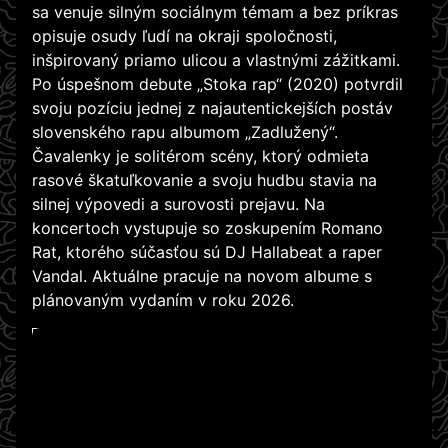
sa venuje silným sociálnym témam a bez príkras
opisuje osudy ľudí na okraji spoločnosti,
inšpirovaný priamo ulicou a vlastnými zážitkami.
Po úspešnom debute „Stoka rap“ (2020) potvrdil
svoju pozíciu jednej z najautentickejších postáv
slovenského rapu albumom „Zadlužený“.
Čavalenky je solitérom scény, ktorý odmieta
rasové škatuľkovanie a svoju hudbu stavia na
silnej výpovedi a surovosti prejavu. Na
koncertoch vystupuje so zoskupením Romano
Rat, ktorého súčasťou sú DJ Hallabeat a raper
Vandal. Aktuálne pracuje na novom albume s
plánovaným vydaním v roku 2026.
WATCH ON YOUTUBE