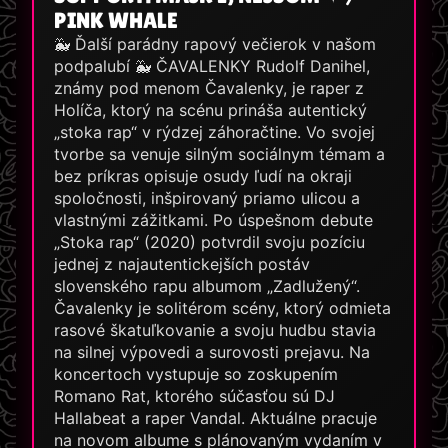
PINK WHALE
🐳 Ďalší parádny rapový večierok v našom
podpalubí 🐳 ČAVALENKY Rudolf Danihel,
známy pod menom Čavalenky, je raper z
Holíča, ktorý na scénu prináša autentický
„stoka rap“ v rýdzej záhoračtine. Vo svojej
tvorbe sa venuje silným sociálnym témam a
bez príkras opisuje osudy ľudí na okraji
spoločnosti, inšpirovaný priamo ulicou a
vlastnými zážitkami. Po úspešnom debute
„Stoka rap“ (2020) potvrdil svoju pozíciu
jednej z najautentickejších postáv
slovenského rapu albumom „Zadlužený“.
Čavalenky je solitérom scény, ktorý odmieta
rasové škatuľkovanie a svoju hudbu stavia
na silnej výpovedi a surovosti prejavu. Na
koncertoch vystupuje so zoskupením
Romano Rat, ktorého súčasťou sú DJ
Hallabeat a raper Vandal. Aktuálne pracuje
na novom albume s plánovaným vydaním v