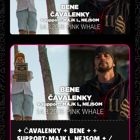
✦ ČAVALENKY ✦ BENE ✦ +
SUPPORT: MAJK L, NEJSOM ✦ /