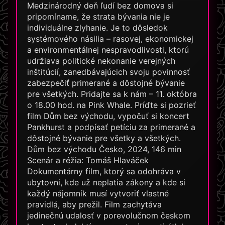
Medzinárodný deň ľudí bez domova si
pripomíname, že strata bývania nie je
individuálne zlyhanie. Je to dôsledok
systémového násilia – rasovej, ekonomickej
a environmentálnej nespravodlivosti, ktorú
udržiava politické nekonanie verejných
inštitúcií, zanedbávajúcich svoju povinnosť
zabezpečiť primerané a dôstojné bývanie
pre všetkých. Pridajte sa k nám – 11. októbra
o 18.00 hod. na Pink Whale. Príďte si pozrieť
film Dům bez východu, vypočuť si koncert
Pankhurst a podpísať petíciu za primerané a
dôstojné bývanie pre všetky a všetkých.
Dům bez východu Česko, 2024, 146 min
Scenár a réžia: Tomáš Hlaváček
Dokumentárny film, ktorý sa odohráva v
ubytovni, kde už neplatia zákony a kde si
každý nájomník musí vytvoriť vlastné
pravidlá, aby prežil. Film zachytáva
jedinečnú udalosť v porevolučnom českom