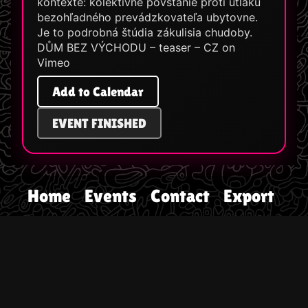
kontexte: kolektívne povstanie proti útlaku
bezohľadného prevádzkovateľa ubytovne.
Je to podrobná štúdia zákulisia chudoby.
DŮM BEZ VÝCHODU – teaser – CZ on
Vimeo
Add to Calendar
EVENT FINISHED
Home
Events
Contact
Export