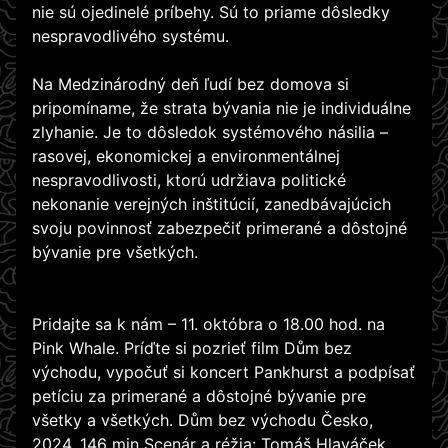
nie sú ojedinelé príbehy. Sú to priame dôsledky
nespravodlivého systému.
Na Medzinárodný deň ľudí bez domova si
pripomíname, že strata bývania nie je individuálne
zlyhanie. Je to dôsledok systémového násilia –
rasovej, ekonomickej a environmentálnej
nespravodlivosti, ktorú udržiava politické
nekonanie verejných inštitúcií, zanedbávajúcich
svoju povinnosť zabezpečiť primerané a dôstojné
bývanie pre všetkých.
Pridajte sa k nám – 11. októbra o 18.00 hod. na
Pink Whale. Príďte si pozrieť film Dům bez
východu, vypočuť si koncert Pankhurst a podpísať
petíciu za primerané a dôstojné bývanie pre
všetky a všetkých. Dům bez východu Česko,
2024, 146 min Scenár a réžia: Tomáš Hlaváček