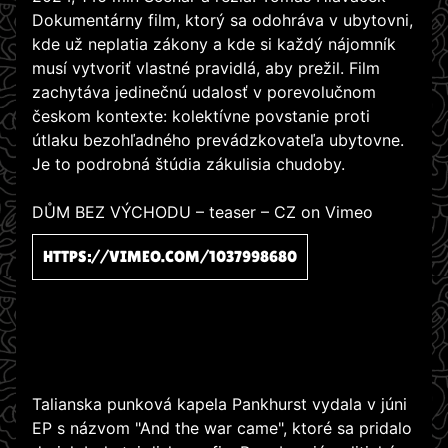
Dokumentárny film, ktorý sa odohráva v ubytovni,
kde už neplatia zákony a kde si každý nájomník
musí vytvoriť vlastné pravidlá, aby prežil. Film
zachytáva jedinečnú udalosť v porevolučnom
českom kontexte: kolektívne povstanie proti
útlaku bezohľadného prevádzkovateľa ubytovne.
Je to podrobná štúdia zákulisia chudoby.
DŮM BEZ VÝCHODU – teaser – CZ on Vimeo
HTTPS://VIMEO.COM/1037998680
Talianska punková kapela Pankhurst vydala v júni
EP s názvom "And the war came", ktoré sa pridalo